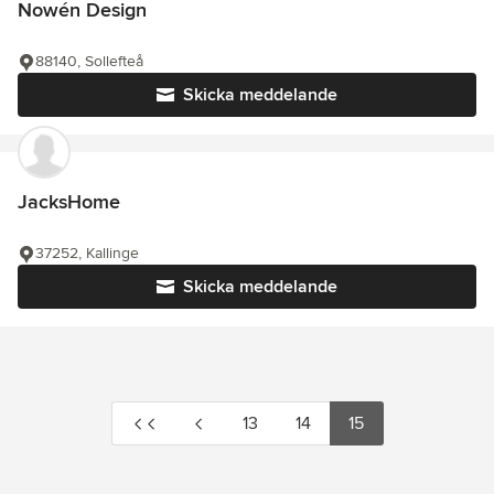
Nowén Design
88140, Sollefteå
Skicka meddelande
JacksHome
37252, Kallinge
Skicka meddelande
13
14
15