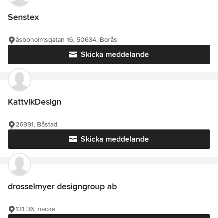
Senstex
åsboholmsgatan 16, 50634, Borås
Skicka meddelande
KattvikDesign
26991, Båstad
Skicka meddelande
drosselmyer designgroup ab
131 36, nacka