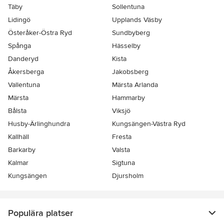
Täby
Sollentuna
Lidingö
Upplands Väsby
Österåker-Östra Ryd
Sundbyberg
Spånga
Hässelby
Danderyd
Kista
Åkersberga
Jakobsberg
Vallentuna
Märsta Arlanda
Märsta
Hammarby
Bålsta
Viksjö
Husby-Ärlinghundra
Kungsängen-Västra Ryd
Kallhäll
Fresta
Barkarby
Valsta
Kalmar
Sigtuna
Kungsängen
Djursholm
Populära platser