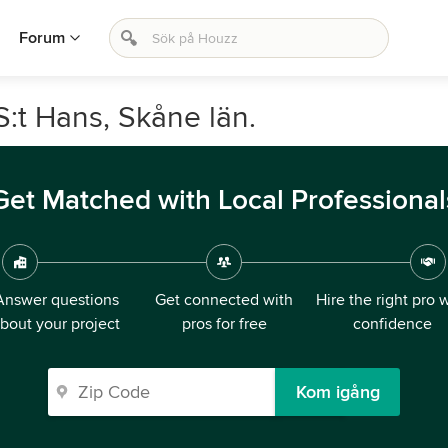
Forum
:t Hans, Skåne län.
Get Matched with Local Professional
Answer questions
Get connected with
Hire the right pro 
bout your project
pros for free
confidence
Kom igång