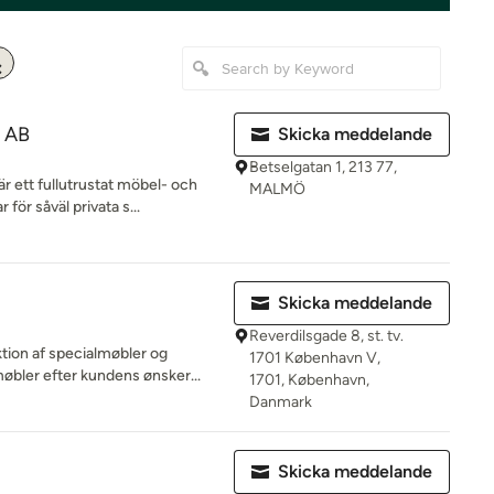
r AB
Skicka meddelande
Betselgatan 1, 213 77,
r ett fullutrustat möbel- och
MALMÖ
 för såväl privata s...
Skicka meddelande
Reverdilsgade 8, st. tv.
ktion af specialmøbler og
1701 København V,
møbler efter kundens ønsker...
1701, København,
Danmark
Skicka meddelande