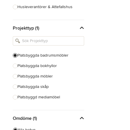
Husleverantörer & Attefallshus
Hustillverkare & Totalentreprenad
Projekttyp (1)
Inredningsarkitekter & Inredare
Kakel, Sten & Bänkskivor
Köksdesign & Renovering
Platsbyggda badrumsmöbler
Landskapsarkitekter &
Trädgårdsdesigner
Platsbyggda bokhyllor
Platsbyggda möbler
Visa alla
Platsbyggda skåp
Platsbyggd mediamöbel
Platsbyggd hemmabar
Omdöme (1)
Platsbyggda hyllor
Snickeri
Alla betyg