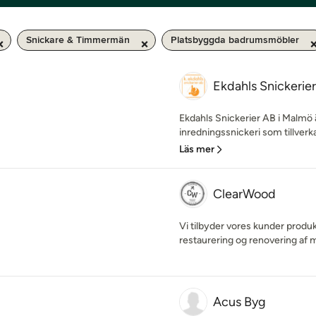
Snickare & Timmermän
Platsbyggda badrumsmöbler
Ekdahls Snickerie
Ekdahls Snickerier AB i Malmö ä
inredningssnickeri som tillverkar
Läs mer
ClearWood
Vi tilbyder vores kunder produ
restaurering og renovering af 
Acus Byg