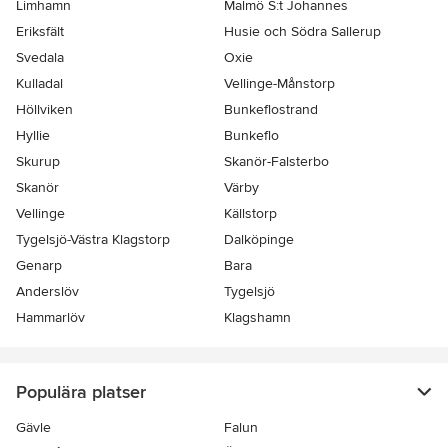
Limhamn
Malmö S:t Johannes
Eriksfält
Husie och Södra Sallerup
Svedala
Oxie
Kulladal
Vellinge-Månstorp
Höllviken
Bunkeflostrand
Hyllie
Bunkeflo
Skurup
Skanör-Falsterbo
Skanör
Värby
Vellinge
Källstorp
Tygelsjö-Västra Klagstorp
Dalköpinge
Genarp
Bara
Anderslöv
Tygelsjö
Hammarlöv
Klagshamn
Populära platser
Gävle
Falun