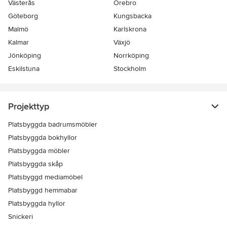
Västerås
Örebro
Göteborg
Kungsbacka
Malmö
Karlskrona
Kalmar
Växjö
Jönköping
Norrköping
Eskilstuna
Stockholm
Projekttyp
Platsbyggda badrumsmöbler
Platsbyggda bokhyllor
Platsbyggda möbler
Platsbyggda skåp
Platsbyggd mediamöbel
Platsbyggd hemmabar
Platsbyggda hyllor
Snickeri