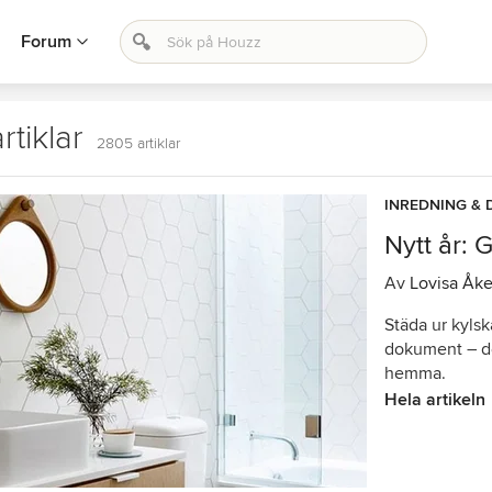
Forum
rtiklar
2805 artiklar
INREDNING & 
Nytt år: 
Av
Lovisa Åk
Städa ur kylsk
dokument – de
hemma.
Hela artikeln