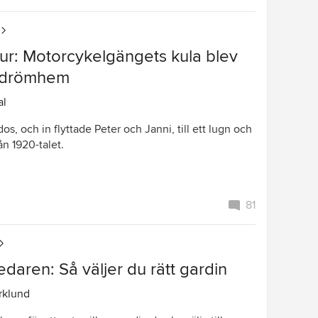
ur: Motorcykelgängets kula blev
t drömhem
al
os, och in flyttade Peter och Janni, till ett lugn och
ån 1920-talet.
81
edaren: Så väljer du rätt gardin
örklund