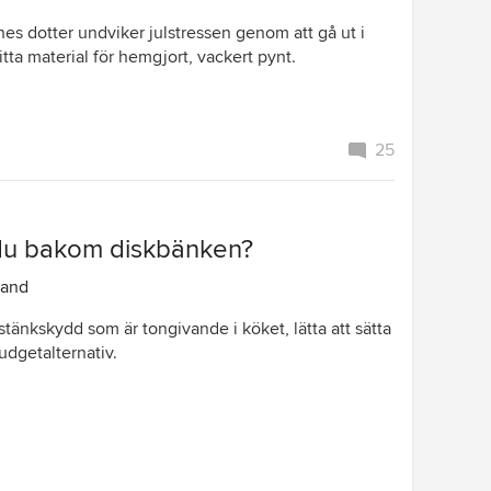
es dotter undviker julstressen genom att gå ut i
tta material för hemgjort, vackert pynt.
25
du bakom diskbänken?
rand
 stänkskydd som är tongivande i köket, lätta att sätta
udgetalternativ.