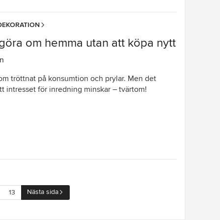
DEKORATION
t göra om hemma utan att köpa nytt
én
om tröttnat på konsumtion och prylar. Men det
tt intresset för inredning minskar – tvärtom!
Nästa sida
13