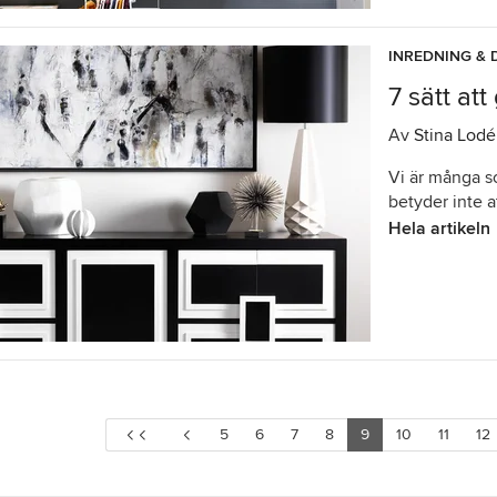
INREDNING & 
7 sätt at
Av
Stina Lod
Vi är många s
betyder inte a
Hela artikeln
5
6
7
8
9
10
11
12