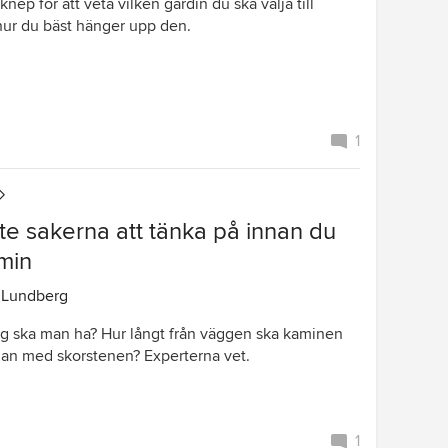
knep för att veta vilken gardin du ska välja till
ur du bäst hänger upp den.
1
ste sakerna att tänka på innan du
min
 Lundberg
ag ska man ha? Hur långt från väggen ska kaminen
man med skorstenen? Experterna vet.
1