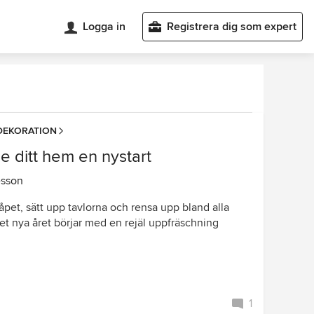
Logga in
Registrera dig som expert
DEKORATION
Ge ditt hem en nystart
esson
åpet, sätt upp tavlorna och rensa upp bland alla
t nya året börjar med en rejäl uppfräschning
1