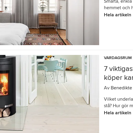
Smarta, enkla 
hemmet och h
Hela artikeln
VARDAGSRUM
7 viktiga
köper ka
Av
Benedikte
Vilket underl
stå? Hur gör 
Hela artikeln