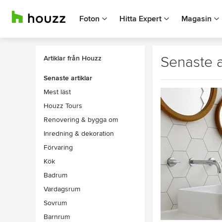
Foton
Hitta Expert
Magasin
Senaste a
Artiklar från Houzz
Senaste artiklar
Mest läst
Houzz Tours
Renovering & bygga om
Inredning & dekoration
Förvaring
Kök
Badrum
Vardagsrum
Sovrum
Barnrum