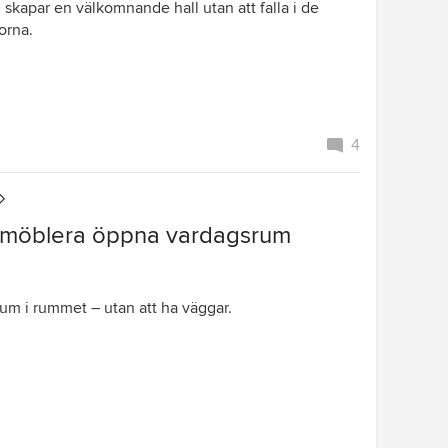
 skapar en välkomnande hall utan att falla i de
lorna.
4
tt möblera öppna vardagsrum
rum i rummet – utan att ha väggar.