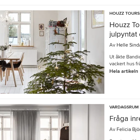
HOUZZ TOURS
Houzz To
julpynta
Av
Helle Sind
Ut åkte Bandid
vackert hus fr
Hela artikeln
VARDAGSRUM
Fråga inr
Av
Felicia Bj