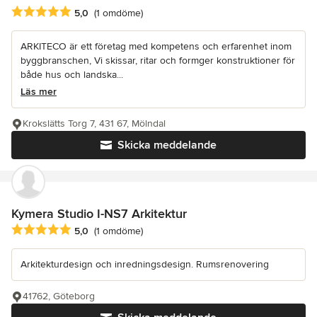
Genomsnittligt omdöme: 5 av 5 stjärnor
5,0
(1 omdöme)
ARKITECO är ett företag med kompetens och erfarenhet inom
byggbranschen, Vi skissar, ritar och formger konstruktioner för
både hus och landska...
Läs mer
Krokslätts Torg 7, 431 67, Mölndal
Skicka meddelande
Kymera Studio I-NS7 Arkitektur
Genomsnittligt omdöme: 5 av 5 stjärnor
5,0
(1 omdöme)
Arkitekturdesign och inredningsdesign. Rumsrenovering
41762, Göteborg