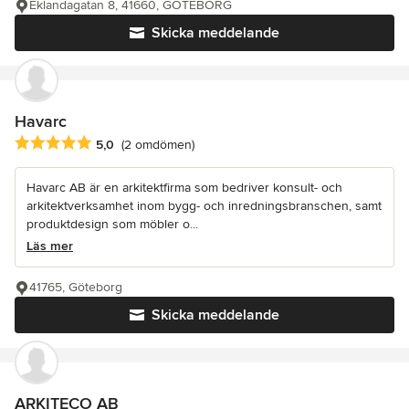
Eklandagatan 8, 41660, GÖTEBORG
Skicka meddelande
Havarc
Genomsnittligt omdöme: 5 av 5 stjärnor
5,0
(2 omdömen)
Havarc AB är en arkitektfirma som bedriver konsult- och
arkitektverksamhet inom bygg- och inredningsbranschen, samt
produktdesign som möbler o...
Läs mer
41765, Göteborg
Skicka meddelande
ARKITECO AB