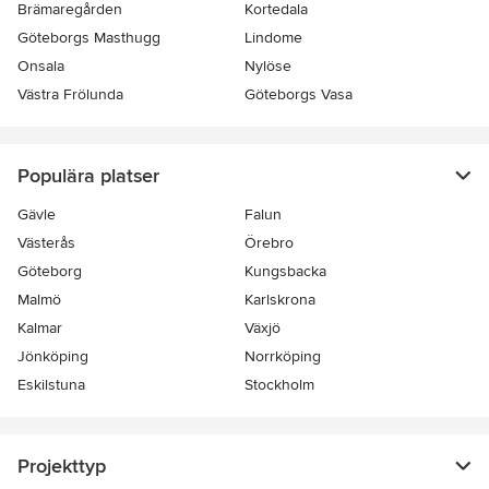
Brämaregården
Kortedala
Göteborgs Masthugg
Lindome
Onsala
Nylöse
Västra Frölunda
Göteborgs Vasa
Populära platser
Gävle
Falun
Västerås
Örebro
Göteborg
Kungsbacka
Malmö
Karlskrona
Kalmar
Växjö
Jönköping
Norrköping
Eskilstuna
Stockholm
Projekttyp