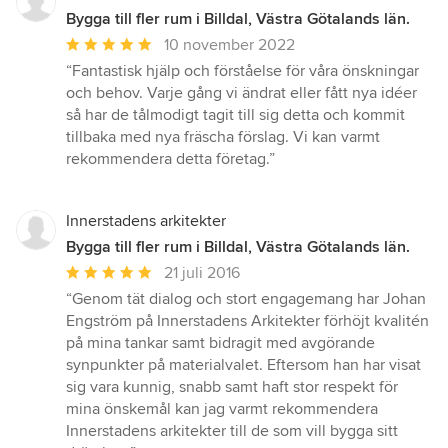
Bygga till fler rum i Billdal, Västra Götalands län.
Genomsnittligt
10 november 2022
omdöme:
“Fantastisk hjälp och förståelse för våra önskningar
5
och behov. Varje gång vi ändrat eller fått nya idéer
av
så har de tålmodigt tagit till sig detta och kommit
5
tillbaka med nya fräscha förslag. Vi kan varmt
stjärnor
rekommendera detta företag.”
Innerstadens arkitekter
Bygga till fler rum i Billdal, Västra Götalands län.
Genomsnittligt
21 juli 2016
omdöme:
“Genom tät dialog och stort engagemang har Johan
5
Engström på Innerstadens Arkitekter förhöjt kvalitén
av
på mina tankar samt bidragit med avgörande
5
synpunkter på materialvalet. Eftersom han har visat
stjärnor
sig vara kunnig, snabb samt haft stor respekt för
mina önskemål kan jag varmt rekommendera
Innerstadens arkitekter till de som vill bygga sitt