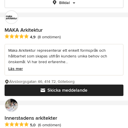
Billdal
MAKA Arkitektur
Genomsnittligt omdöme: 4.9 av 5 stjärnor
4,9
(8 omdömen)
Maka Arkitektur representerar ett enkelt formspråk och
hållbarhet som skapas utifrån kundens unika behov och
önskemål. Vi har bred erfarenhe...
Läs mer
Älvsborgsgatan 46, 414 72, Göteborg
Skicka meddelande
Innerstadens arkitekter
Genomsnittligt omdöme: 5 av 5 stjärnor
5,0
(6 omdömen)