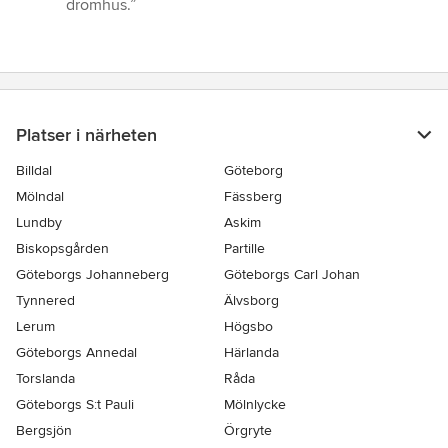
drömhus.”
Platser i närheten
Billdal
Göteborg
Mölndal
Fässberg
Lundby
Askim
Biskopsgården
Partille
Göteborgs Johanneberg
Göteborgs Carl Johan
Tynnered
Älvsborg
Lerum
Högsbo
Göteborgs Annedal
Härlanda
Torslanda
Råda
Göteborgs S:t Pauli
Mölnlycke
Bergsjön
Örgryte