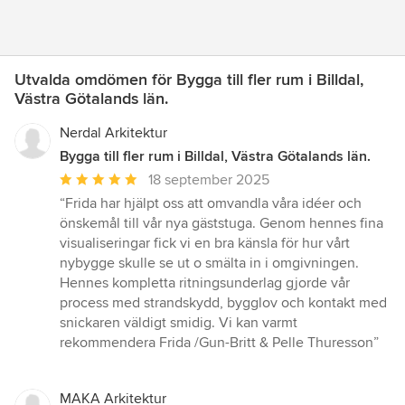
Utvalda omdömen för Bygga till fler rum i Billdal,
Västra Götalands län.
Nerdal Arkitektur
Bygga till fler rum i Billdal, Västra Götalands län.
Genomsnittligt
18 september 2025
omdöme:
“Frida har hjälpt oss att omvandla våra idéer och
5
önskemål till vår nya gäststuga. Genom hennes fina
av
visualiseringar fick vi en bra känsla för hur vårt
5
nybygge skulle se ut o smälta in i omgivningen.
stjärnor
Hennes kompletta ritningsunderlag gjorde vår
process med strandskydd, bygglov och kontakt med
snickaren väldigt smidig. Vi kan varmt
rekommendera Frida /Gun-Britt & Pelle Thuresson”
MAKA Arkitektur