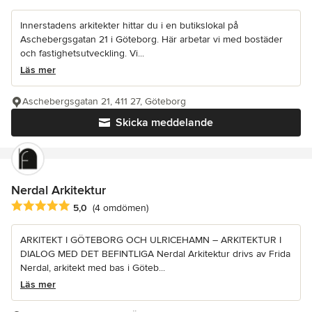
Innerstadens arkitekter hittar du i en butikslokal på
Aschebergsgatan 21 i Göteborg. Här arbetar vi med bostäder
och fastighetsutveckling. Vi...
Läs mer
Aschebergsgatan 21, 411 27, Göteborg
Skicka meddelande
Nerdal Arkitektur
Genomsnittligt omdöme: 5 av 5 stjärnor
5,0
(4 omdömen)
ARKITEKT I GÖTEBORG OCH ULRICEHAMN – ARKITEKTUR I
DIALOG MED DET BEFINTLIGA Nerdal Arkitektur drivs av Frida
Nerdal, arkitekt med bas i Göteb...
Läs mer