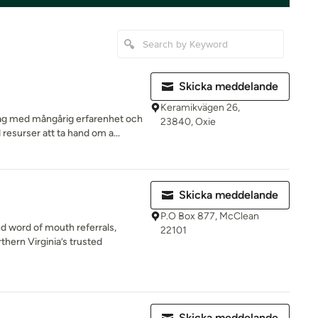
Skicka meddelande
Keramikvägen 26,
ag med mångårig erfarenhet och
23840, Oxie
resurser att ta hand om a...
Skicka meddelande
P.O Box 877, McClean
d word of mouth referrals,
22101
ern Virginia’s trusted
Skicka meddelande