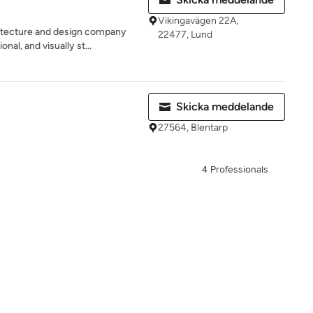
Vikingavägen 22A,
hitecture and design company
22477, Lund
onal, and visually st...
Skicka meddelande
27564, Blentarp
4 Professionals