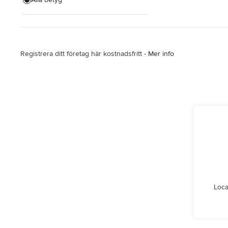
Rivning
Golvläggning
Registrera ditt företag här kostnadsfritt -
Mer info
Visa alla
Loca