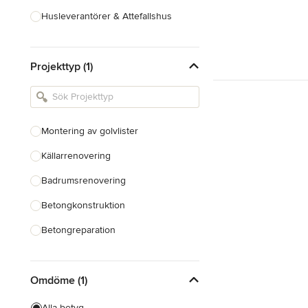
Husleverantörer & Attefallshus
Hustillverkare & Totalentreprenad
Projekttyp (1)
Inredningsarkitekter & Inredare
Kakel, Sten & Bänkskivor
Köksdesign & Renovering
Montering av golvlister
Landskapsarkitekter &
Trädgårdsdesigner
Källarrenovering
Badrumsrenovering
Visa alla
Betongkonstruktion
Betongreparation
Montering av taklist
Omdöme (1)
Bygga trädäck
Reparation av trädäck
Alla betyg