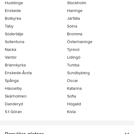
Huddinge
Stockholm
Enskede
Haninge
Botkyrka
Järfälla
Täby
Solna
Södertälje
Bromma
Sollentuna
Österhaninge
Nacka
Tyresö
Vantör
Lidingö
Brännkyrka
Tumba
Enskede-Årsta
Sundbyberg
Spånga
Oscar
Hässelby
Katarina
Skärholmen
Sofia
Danderyd
Högalid
S:t Göran
Kista