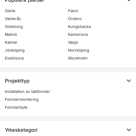
Populära platser
Gävle
Falun
Västerås
Örebro
Göteborg
Kungsbacka
Malmö
Karlskrona
Kalmar
Växjö
Jönköping
Norrköping
Eskilstuna
Stockholm
Projekttyp
Installation av takfönster
Fönstermontering
Fönsterbyte
Yrkeskategori