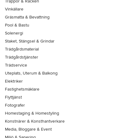
Trappor & Räcken
Vinkällare
Gräsmatta & Bevattning
Pool & Bastu
Solenergi
Staket, Stängsel & Grindar
Trädgårdsmaterial
Trädgårdstjänster
Trädservice
Uteplats, Uterum & Balkong
Elektriker
Fastighetsmäklare
Flyttjänst
Fotografer
Homestaging & Homestyling
Konstnärer & Konsthantverkare
Media, Bloggare & Event
Miljö & Sanering