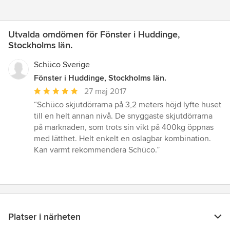
Utvalda omdömen för Fönster i Huddinge,
Stockholms län.
Schüco Sverige
Fönster i Huddinge, Stockholms län.
Genomsnittligt
27 maj 2017
omdöme:
“Schüco skjutdörrarna på 3,2 meters höjd lyfte huset
5
till en helt annan nivå. De snyggaste skjutdörrarna
av
på marknaden, som trots sin vikt på 400kg öppnas
5
med lätthet. Helt enkelt en oslagbar kombination.
stjärnor
Kan varmt rekommendera Schüco.”
Platser i närheten