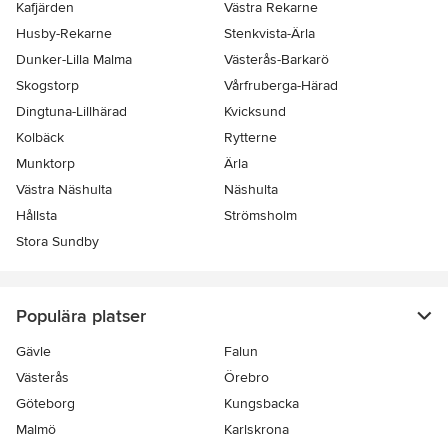
Kafjärden
Västra Rekarne
Husby-Rekarne
Stenkvista-Ärla
Dunker-Lilla Malma
Västerås-Barkarö
Skogstorp
Vårfruberga-Härad
Dingtuna-Lillhärad
Kvicksund
Kolbäck
Rytterne
Munktorp
Ärla
Västra Näshulta
Näshulta
Hållsta
Strömsholm
Stora Sundby
Populära platser
Gävle
Falun
Västerås
Örebro
Göteborg
Kungsbacka
Malmö
Karlskrona