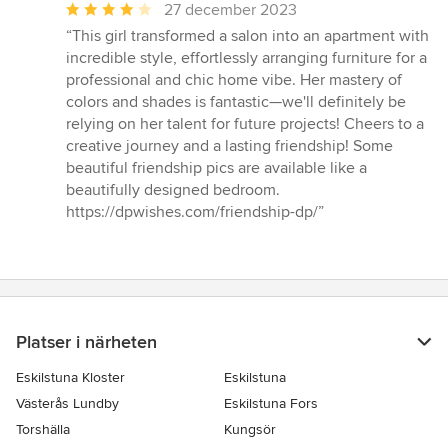
Genomsnittligt
27 december 2023
omdöme:
“This girl transformed a salon into an apartment with
4
incredible style, effortlessly arranging furniture for a
av
professional and chic home vibe. Her mastery of
5
colors and shades is fantastic—we'll definitely be
stjärnor
relying on her talent for future projects! Cheers to a
creative journey and a lasting friendship! Some
beautiful friendship pics are available like a
beautifully designed bedroom.
https://dpwishes.com/friendship-dp/”
Platser i närheten
Eskilstuna Kloster
Eskilstuna
Västerås Lundby
Eskilstuna Fors
Torshälla
Kungsör