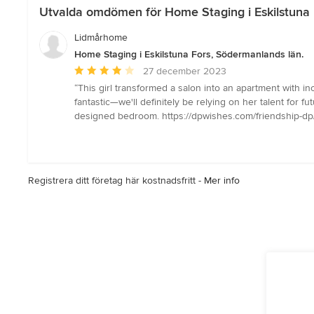
Utvalda omdömen för Home Staging i Eskilstuna 
Lidmårhome
Home Staging i Eskilstuna Fors, Södermanlands län.
Genomsnittligt
27 december 2023
omdöme:
“This girl transformed a salon into an apartment with in
4
fantastic—we'll definitely be relying on her talent for fu
av
designed bedroom. https://dpwishes.com/friendship-dp
5
stjärnor
Registrera ditt företag här kostnadsfritt -
Mer info