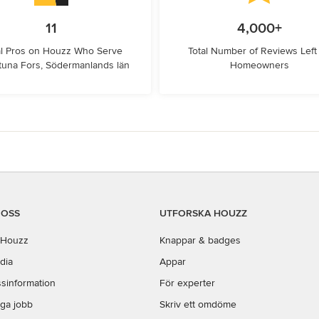
11
4,000+
l Pros on Houzz Who Serve
Total Number of Reviews Left
stuna Fors, Södermanlands län
Homeowners
 OSS
UTFORSKA HOUZZ
Houzz
Knappar & badges
dia
Appar
sinformation
För experter
iga jobb
Skriv ett omdöme