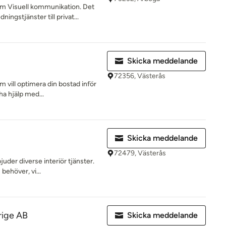
om Visuell kommunikation. Det
ngstjänster till privat...
Skicka meddelande
72356, Västerås
om vill optimera din bostad inför
 ha hjälp med...
Skicka meddelande
72479, Västerås
uder diverse interiör tjänster.
 behöver, vi...
rige AB
Skicka meddelande