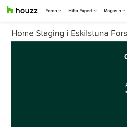
Foton
Hitta Expert
Magasin
Home Staging i Eskilstuna For
a