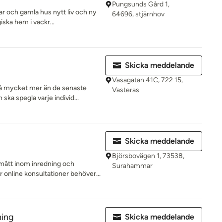
Pungsunds Gård 1,
dar och gamla hus nytt liv och ny
64696, stjärnhov
iska hem i vackr...
Skicka meddelande
Vasagatan 41C, 722 15,
så mycket mer än de senaste
Vasteras
 ska spegla varje individ...
Skicka meddelande
Björsbovägen 1, 73538,
smått inom inredning och
Surahammar
 online konsultationer behöver...
ning
Skicka meddelande