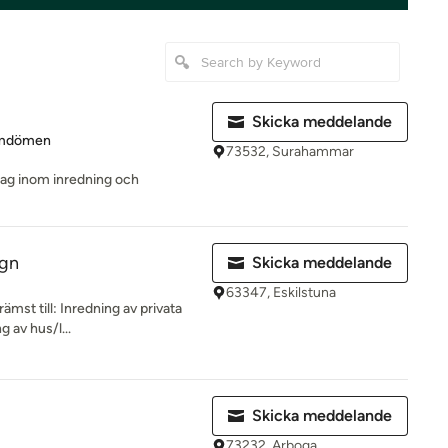
Skicka meddelande
 4.8 av 5 stjärnor
mdömen
73532, Surahammar
tag inom inredning och
ign
Skicka meddelande
63347, Eskilstuna
rämst till: Inredning av privata
 av hus/l...
Skicka meddelande
73232, Arboga