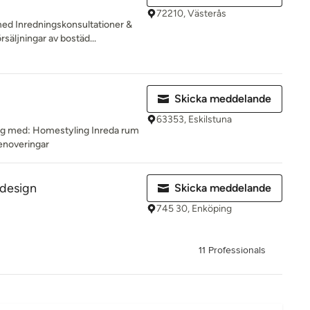
72210, Västerås
ed Inredningskonsultationer &
säljningar av bostäd...
Skicka meddelande
63353, Eskilstuna
r dig med: Homestyling Inreda rum
renoveringar
design
Skicka meddelande
745 30, Enköping
11 Professionals