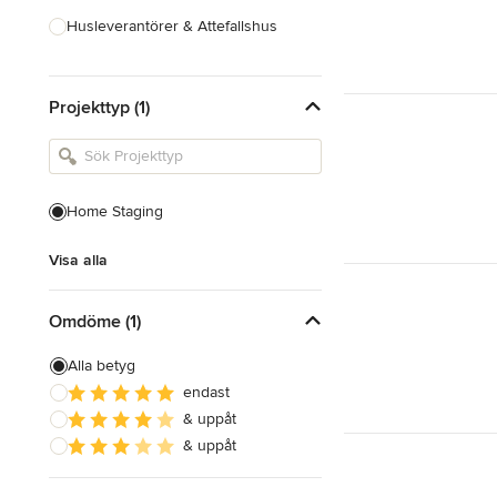
Husleverantörer & Attefallshus
Hustillverkare & Totalentreprenad
Projekttyp (1)
Inredningsarkitekter & Inredare
Kakel, Sten & Bänkskivor
Köksdesign & Renovering
Home Staging
Landskapsarkitekter &
Trädgårdsdesigner
Visa alla
Visa alla
Omdöme (1)
Alla betyg
endast
& uppåt
& uppåt