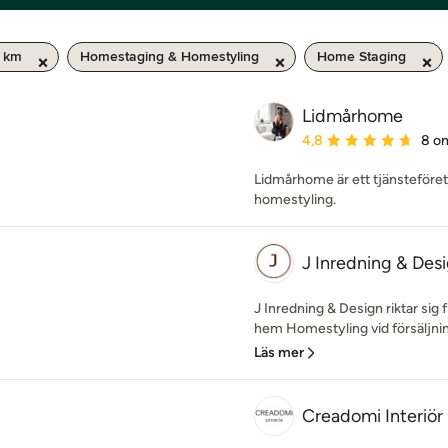
0 km
Homestaging & Homestyling
Home Staging
Lidmårhome
Genomsnittligt omdöme:
4,8
8 o
Lidmårhome är ett tjänsteföre
homestyling.
J Inredning & Des
J Inredning & Design riktar sig f
hem Homestyling vid försäljning
Läs mer
Creadomi Interiör