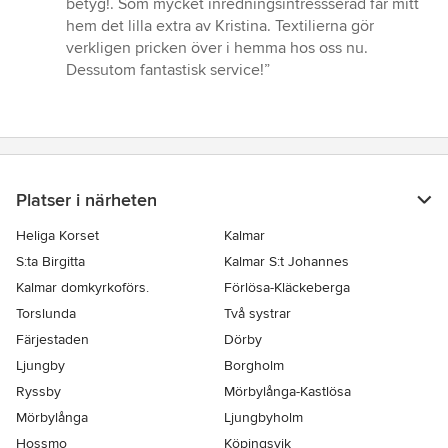
betyg!. Som mycket inredningsintressserad får mitt
5
hem det lilla extra av Kristina. Textilierna gör
stjärnor
verkligen pricken över i hemma hos oss nu.
Dessutom fantastisk service!”
Platser i närheten
Heliga Korset
Kalmar
S:ta Birgitta
Kalmar S:t Johannes
Kalmar domkyrkoförs.
Förlösa-Kläckeberga
Torslunda
Två systrar
Färjestaden
Dörby
Ljungby
Borgholm
Ryssby
Mörbylånga-Kastlösa
Mörbylånga
Ljungbyholm
Hossmo
Köpingsvik