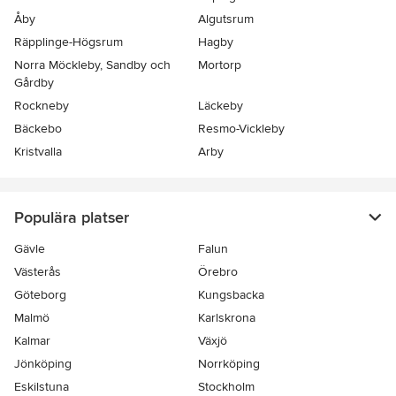
Åby
Algutsrum
Räpplinge-Högsrum
Hagby
Norra Möckleby, Sandby och
Mortorp
Gårdby
Rockneby
Läckeby
Bäckebo
Resmo-Vickleby
Kristvalla
Arby
Populära platser
Gävle
Falun
Västerås
Örebro
Göteborg
Kungsbacka
Malmö
Karlskrona
Kalmar
Växjö
Jönköping
Norrköping
Eskilstuna
Stockholm