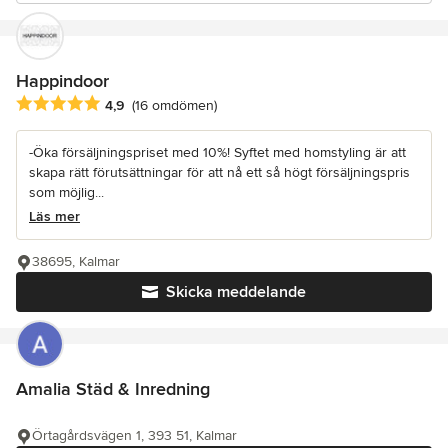
Happindoor
Genomsnittligt omdöme: 4.9 av 5 stjärnor
4,9
(16 omdömen)
-Öka försäljningspriset med 10%! Syftet med homstyling är att
skapa rätt förutsättningar för att nå ett så högt försäljningspris
som möjlig...
Läs mer
38695, Kalmar
Skicka meddelande
Amalia Städ & Inredning
Örtagårdsvägen 1, 393 51, Kalmar