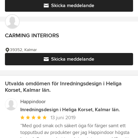
Skicka meddelande
CARMING INTERIORS
39352, Kalmar
Skicka meddelande
Utvalda omdömen för Inredningsdesign i Heliga
Korset, Kalmar län.
Happindoor
Inredningsdesign i Heliga Korset, Kalmar län.
Genomsnittligt
13 juni 2019
omdöme:
“Med god smak och säkert öga för färger samt ett
5
topputbud av produkter ger jag Happindoor högsta
av