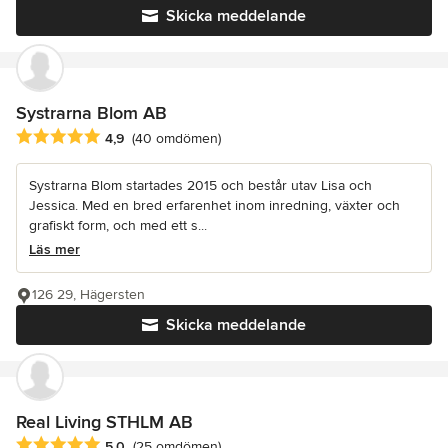
Skicka meddelande
Systrarna Blom AB
Genomsnittligt omdöme: 4.9 av 5 stjärnor
4,9
(40 omdömen)
Systrarna Blom startades 2015 och består utav Lisa och
Jessica. Med en bred erfarenhet inom inredning, växter och
grafiskt form, och med ett s...
Läs mer
126 29, Hägersten
Skicka meddelande
Real Living STHLM AB
Genomsnittligt omdöme: 5 av 5 stjärnor
5,0
(25 omdömen)