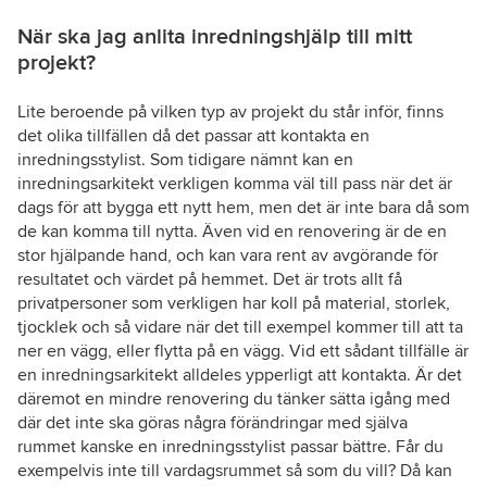
När ska jag anlita inredningshjälp till mitt
projekt?
Lite beroende på vilken typ av projekt du står inför, finns
det olika tillfällen då det passar att kontakta en
inredningsstylist. Som tidigare nämnt kan en
inredningsarkitekt verkligen komma väl till pass när det är
dags för att bygga ett nytt hem, men det är inte bara då som
de kan komma till nytta. Även vid en renovering är de en
stor hjälpande hand, och kan vara rent av avgörande för
resultatet och värdet på hemmet. Det är trots allt få
privatpersoner som verkligen har koll på material, storlek,
tjocklek och så vidare när det till exempel kommer till att ta
ner en vägg, eller flytta på en vägg. Vid ett sådant tillfälle är
en inredningsarkitekt alldeles ypperligt att kontakta. Är det
däremot en mindre renovering du tänker sätta igång med
där det inte ska göras några förändringar med själva
rummet kanske en inredningsstylist passar bättre. Får du
exempelvis inte till vardagsrummet så som du vill? Då kan