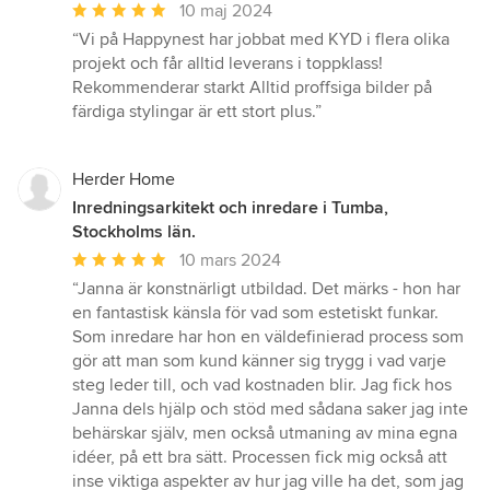
Genomsnittligt
10 maj 2024
omdöme:
“Vi på Happynest har jobbat med KYD i flera olika
5
projekt och får alltid leverans i toppklass!
av
Rekommenderar starkt Alltid proffsiga bilder på
5
färdiga stylingar är ett stort plus.”
stjärnor
Herder Home
Inredningsarkitekt och inredare i Tumba,
Stockholms län.
Genomsnittligt
10 mars 2024
omdöme:
“Janna är konstnärligt utbildad. Det märks - hon har
5
en fantastisk känsla för vad som estetiskt funkar.
av
Som inredare har hon en väldefinierad process som
5
gör att man som kund känner sig trygg i vad varje
stjärnor
steg leder till, och vad kostnaden blir. Jag fick hos
Janna dels hjälp och stöd med sådana saker jag inte
behärskar själv, men också utmaning av mina egna
idéer, på ett bra sätt. Processen fick mig också att
inse viktiga aspekter av hur jag ville ha det, som jag