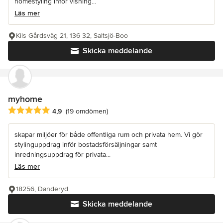
homestyling inför visning...
Läs mer
Kils Gårdsväg 21, 136 32, Saltsjö-Boo
Skicka meddelande
myhome
Genomsnittligt omdöme: 4.9 av 5 stjärnor
4,9
(19 omdömen)
skapar miljöer för både offentliga rum och privata hem. Vi gör
stylinguppdrag inför bostadsförsäljningar samt
inredningsuppdrag för privata...
Läs mer
18256, Danderyd
Skicka meddelande