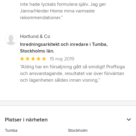
inte hade lyckats formulera själv. Jag ger
Janna/Herder Home mina varmaste
rekommendationer.”
Hortlund & Co
Inredningsarkitekt och inredare i Tumba,
Stockholms län.
Genomsnittligt
15 maj 2019
omdöme:
“Aldrig har en försäljning gått så smidigt! Proffsiga
5
och ansvarstagande, resultatet var över förväntan
av
och lägenheten såldes innan visning.”
5
stjärnor
Platser i närheten
Tumba
Stockholm