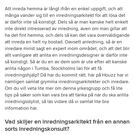
Att inreda hemma är långt ifrån en enkel uppgift, och att
många vänder sig till en inredningsarkitekt för att lösa det
är därför inte så konstigt. Dels så är man kanske helt enkelt
inte direkt intresserad av inredning, även om man gillar att
ha det fint hemma, och dels så kan det vara överväldigande
att inreda en helt ny bostad. Oavsett anledning, så är en
inredare minst sagt en expert inom området, och att det blir
allt vanligare att anlita en inredningsdesigner är därför inte
så konstigt. Så är du en av dem som är ute efter att kanske
anlita någon i Tumba, Stockholms län för att få
inredningshjälp? Då har du kommit rätt, här på Houzz har vi
nämligen samlat grymma inredningsarkitekter och inredare.
Om du vill veta lite mer om denna yrkesgrupp och få lite
tips på saker som kan vara bra att tänka på när du ska anlita
inredningsstylist, så läs vidare då vi samlat lite bra
information här.
Vad skiljer en inredningsarkitekt från en annan
sorts inredningskonsult?