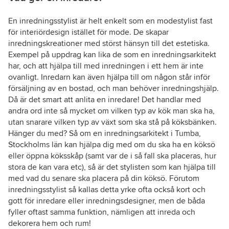
En inredningsstylist är helt enkelt som en modestylist fast
för interiördesign istället för mode. De skapar
inredningskreationer med störst hänsyn till det estetiska.
Exempel på uppdrag kan lika de som en inredningsarkitekt
har, och att hjälpa till med inredningen i ett hem är inte
ovanligt. Inredarn kan även hjälpa till om någon står inför
försäljning av en bostad, och man behöver inredningshjälp.
Då är det smart att anlita en inredare! Det handlar med
andra ord inte så mycket om vilken typ av kök man ska ha,
utan snarare vilken typ av växt som ska stå på köksbänken.
Hänger du med? Så om en inredningsarkitekt i Tumba,
Stockholms län kan hjälpa dig med om du ska ha en köksö
eller öppna köksskåp (samt var de i så fall ska placeras, hur
stora de kan vara etc), så är det stylisten som kan hjälpa till
med vad du senare ska placera på din köksö. Förutom
inredningsstylist så kallas detta yrke ofta också kort och
gott för inredare eller inredningsdesigner, men de båda
fyller oftast samma funktion, nämligen att inreda och
dekorera hem och rum!