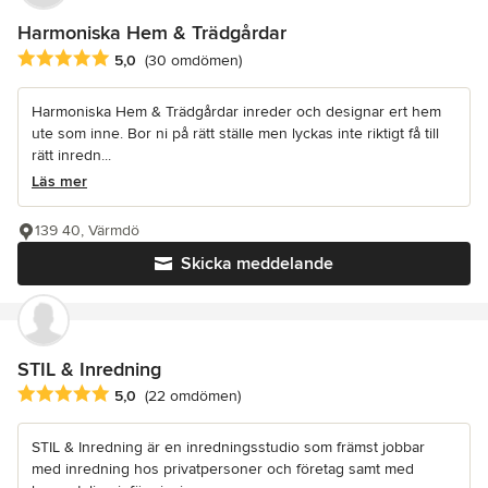
Harmoniska Hem & Trädgårdar
Genomsnittligt omdöme: 5 av 5 stjärnor
5,0
(30 omdömen)
Harmoniska Hem & Trädgårdar inreder och designar ert hem
ute som inne. Bor ni på rätt ställe men lyckas inte riktigt få till
rätt inredn...
Läs mer
139 40, Värmdö
Skicka meddelande
STIL & Inredning
Genomsnittligt omdöme: 5 av 5 stjärnor
5,0
(22 omdömen)
STIL & Inredning är en inredningsstudio som främst jobbar
med inredning hos privatpersoner och företag samt med