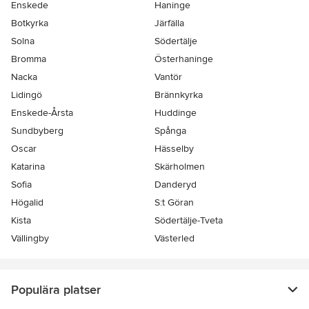
Enskede
Haninge
Botkyrka
Järfälla
Solna
Södertälje
Bromma
Österhaninge
Nacka
Vantör
Lidingö
Brännkyrka
Enskede-Årsta
Huddinge
Sundbyberg
Spånga
Oscar
Hässelby
Katarina
Skärholmen
Sofia
Danderyd
Högalid
S:t Göran
Kista
Södertälje-Tveta
Vällingby
Västerled
Populära platser