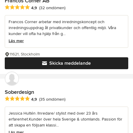
Francos Corner AB
Genomsnittligt omdöme: 4.9 av 5 stjärnor
4,9
(32 omdömen)
Francos Corner arbetar med inredningskoncept och
inredningsuppdrag åt privatkunder och offentlig miljö. Våra
kunder vill ofta ha hjälp från g...
Läs mer
11621, Stockholm
Skicka meddelande
Soberdesign
Genomsnittligt omdöme: 4.9 av 5 stjärnor
4,9
(35 omdömen)
Jessica Hultén /Inredare/ stylist med över 23 års
erfarenhet.Kunder över hela Sverige & utomlands. Passion för
att skapa en följsam klassi...
Läs mer