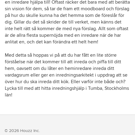
en inredare hjälpa till! Oftast räcker det bara med att berätta
sin vision för dem, så tar de fram ett moodboard och förslag
på hur du skulle kunna ha det hemma som de föreslår för
dig. Gillar du det så skrider de till verket, men känns det
inte helt rätt så kommer de med nya förslag. Allt som oftast
är de allra flesta supernöjda med en inredare när de har
anlitat en, och det kan förändra ett helt hem!
Med detta så hoppas vi på att du har fått en lite större
förståelse när det kommer till att inreda och piffa till ditt
hem, oavsett om du låter en heminredare inreda ditt
vardagsrum eller ger en inredningsarkitekt i uppdrag att se
över hur du ska inreda ditt kök. Eller varför inte både och?
Lycka till med att hitta inredningshjälp i Tumba, Stockholms
län!
© 2026 Houzz Inc.