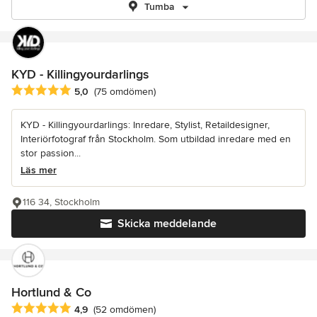
Tumba
KYD - Killingyourdarlings
Genomsnittligt omdöme: 5 av 5 stjärnor
5,0
(75 omdömen)
KYD - Killingyourdarlings: Inredare, Stylist, Retaildesigner,
Interiörfotograf från Stockholm. Som utbildad inredare med en
stor passion...
Läs mer
116 34, Stockholm
Skicka meddelande
Hortlund & Co
Genomsnittligt omdöme: 4.9 av 5 stjärnor
4,9
(52 omdömen)