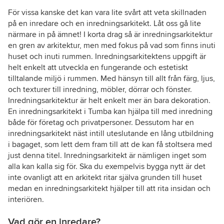
För vissa kanske det kan vara lite svårt att veta skillnaden
på en inredare och en inredningsarkitekt. Låt oss gå lite
närmare in på ämnet! I korta drag så är inredningsarkitektur
en gren av arkitektur, men med fokus på vad som finns inuti
huset och inuti rummen. Inredningsarkitektens uppgift är
helt enkelt att utveckla en fungerande och estetiskt
tilltalande miljö i rummen. Med hänsyn till allt från färg, ljus,
och texturer till inredning, möbler, dörrar och fönster.
Inredningsarkitektur är helt enkelt mer än bara dekoration.
En inredningsarkitekt i Tumba kan hjälpa till med inredning
både för företag och privatpersoner. Dessutom har en
inredningsarkitekt näst intill uteslutande en lång utbildning
i bagaget, som lett dem fram till att de kan få stoltsera med
just denna titel. Inredningsarkitekt är nämligen inget som
alla kan kalla sig för. Ska du exempelvis bygga nytt är det
inte ovanligt att en arkitekt ritar själva grunden till huset
medan en inredningsarkitekt hjälper till att rita insidan och
interiören.
Vad gör en inredare?