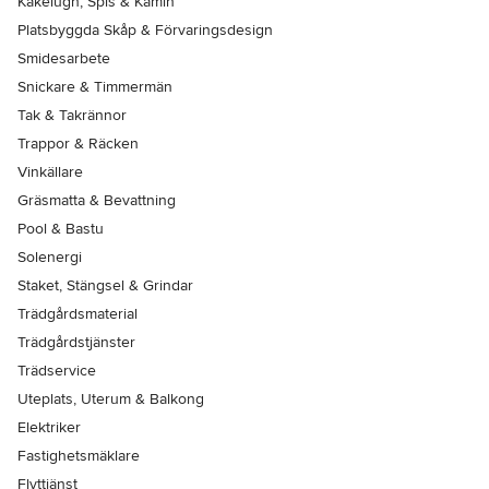
Kakelugn, Spis & Kamin
Platsbyggda Skåp & Förvaringsdesign
Smidesarbete
Snickare & Timmermän
Tak & Takrännor
Trappor & Räcken
Vinkällare
Gräsmatta & Bevattning
Pool & Bastu
Solenergi
Staket, Stängsel & Grindar
Trädgårdsmaterial
Trädgårdstjänster
Trädservice
Uteplats, Uterum & Balkong
Elektriker
Fastighetsmäklare
Flyttjänst