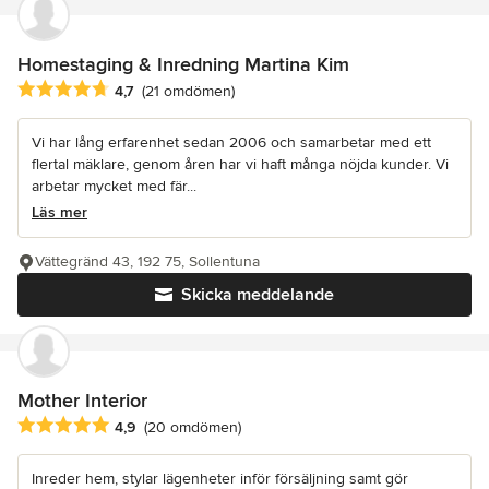
Homestaging & Inredning Martina Kim
Genomsnittligt omdöme: 4.7 av 5 stjärnor
4,7
(21 omdömen)
Vi har lång erfarenhet sedan 2006 och samarbetar med ett
flertal mäklare, genom åren har vi haft många nöjda kunder. Vi
arbetar mycket med fär...
Läs mer
Vättegränd 43, 192 75, Sollentuna
Skicka meddelande
Mother Interior
Genomsnittligt omdöme: 4.9 av 5 stjärnor
4,9
(20 omdömen)
Inreder hem, stylar lägenheter inför försäljning samt gör