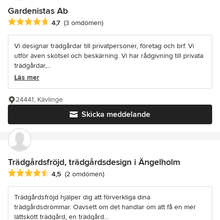
Gardenistas Ab
Genomsnittligt omdöme: 4.7 av 5 stjärnor
4,7
(3 omdömen)
Vi designar trädgårdar till privatpersoner, företag och brf. Vi
utför även skötsel och beskärning. Vi har rådgivning till privata
trädgårdar,...
Läs mer
24441, Kävlinge
Skicka meddelande
Trädgårdsfröjd, trädgårdsdesign i Ängelholm
Genomsnittligt omdöme: 4.5 av 5 stjärnor
4,5
(2 omdömen)
Trädgårdsfröjd hjälper dig att förverkliga dina
trädgårdsdrömmar. Oavsett om det handlar om att få en mer
lättskött trädgård, en trädgård...