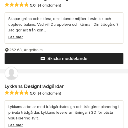
Genomsnittligt omdöme: 5 av 5 stjärnor
5,0
(4 omdömen)
Skapar gröna och sköna, omslutande miljöer i estetisk och
upplevd balans. Vad vill Du uppleva och känna i Din trädgård ?
Jag gör allt från kon...
Läs mer
262 63, Ängelholm
Skicka meddelande
Lykkans Designträdgårdar
Genomsnittligt omdöme: 5 av 5 stjärnor
5,0
(4 omdömen)
Lykkans arbetar med trädgårdsdesign och trädgårdsplanering i
privata trädgårdar. Lykkans levererar ritningar i 3D för bästa
visualisering av t...
Läs mer