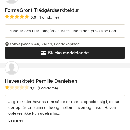
FormaGrönt Trädgårdsarkitektur
Genomsnittligt omdöme: 5 av 5 stjärnor
5,0
(1 omdöme)
Planerar och ritar trädgårdar, främst inom den privata sektorn.
Konvaljvägen 4A, 24651, Löddeköpinge
Skicka meddelande
Havearkitekt Pernille Danielsen
Genomsnittligt omdöme: 1 av 5 stjärnor
1,0
(1 omdöme)
Jeg indretter havens rum så de er rare at opholde sig i, og så
der opnås en sammenhæng mellem haven og huset. Haven
opleves ikke kun udefra ha...
Läs mer