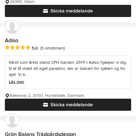
26365, Viken
Skicka meddelande
Adiso
Genomsnittligt omdöme: 5 av 5 stjärnor
5,0
(5 omdömen)
Kåret som årets stand CPH Garden 2017! I Adiso hjælper vi dig
til at få skabt dit eget paradiso, der er balsam for sjælen og for
øjet. Vi b...
Läs mer
Bakkevej 2, 3050, Humlebæk, Danmark
Skicka meddelande
Grön Balans Trädgårdsdesign