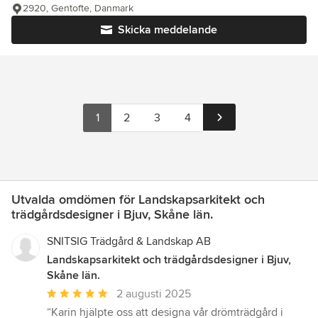
2920, Gentofte, Danmark
Skicka meddelande
1
2
3
4
Utvalda omdömen för Landskapsarkitekt och
trädgårdsdesigner i Bjuv, Skåne län.
SNITSIG Trädgård & Landskap AB
Landskapsarkitekt och trädgårdsdesigner i Bjuv,
Skåne län.
Genomsnittligt
2 augusti 2025
omdöme:
“Karin hjälpte oss att designa vår drömträdgård i