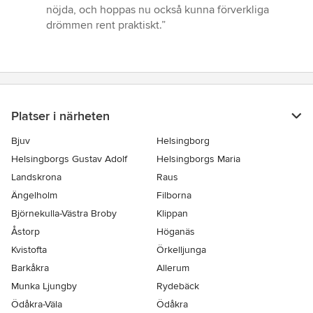
nöjda, och hoppas nu också kunna förverkliga
drömmen rent praktiskt.”
Platser i närheten
Bjuv
Helsingborg
Helsingborgs Gustav Adolf
Helsingborgs Maria
Landskrona
Raus
Ängelholm
Filborna
Björnekulla-Västra Broby
Klippan
Åstorp
Höganäs
Kvistofta
Örkelljunga
Barkåkra
Allerum
Munka Ljungby
Rydebäck
Ödåkra-Väla
Ödåkra