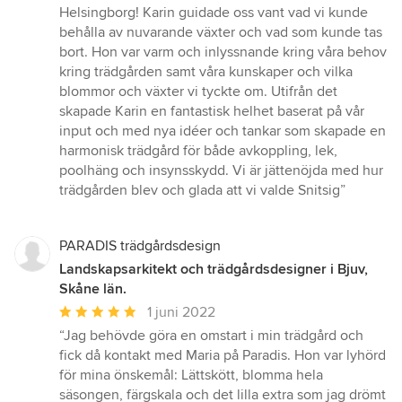
5
Helsingborg! Karin guidade oss vant vad vi kunde
av
behålla av nuvarande växter och vad som kunde tas
5
bort. Hon var varm och inlyssnande kring våra behov
stjärnor
kring trädgården samt våra kunskaper och vilka
blommor och växter vi tyckte om. Utifrån det
skapade Karin en fantastisk helhet baserat på vår
input och med nya idéer och tankar som skapade en
harmonisk trädgård för både avkoppling, lek,
poolhäng och insynsskydd. Vi är jättenöjda med hur
trädgården blev och glada att vi valde Snitsig”
PARADIS trädgårdsdesign
Landskapsarkitekt och trädgårdsdesigner i Bjuv,
Skåne län.
Genomsnittligt
1 juni 2022
omdöme:
“Jag behövde göra en omstart i min trädgård och
5
fick då kontakt med Maria på Paradis. Hon var lyhörd
av
för mina önskemål: Lättskött, blomma hela
5
säsongen, färgskala och det lilla extra som jag drömt