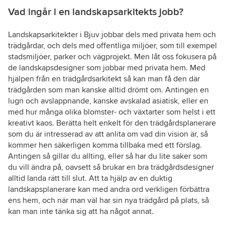
Vad ingår i en landskapsarkitekts jobb?
Landskapsarkitekter i Bjuv jobbar dels med privata hem och
trädgårdar, och dels med offentliga miljöer, som till exempel
stadsmiljöer, parker och vägprojekt. Men låt oss fokusera på
de landskapsdesigner som jobbar med privata hem. Med
hjälpen från en trädgårdsarkitekt så kan man få den där
trädgården som man kanske alltid drömt om. Antingen en
lugn och avslappnande, kanske avskalad asiatisk, eller en
med hur många olika blomster- och växtarter som helst i ett
kreativt kaos. Berätta helt enkelt för den trädgårdsplanerare
som du är intresserad av att anlita om vad din vision är, så
kommer hen säkerligen komma tillbaka med ett förslag.
Antingen så gillar du allting, eller så har du lite saker som
du vill ändra på, oavsett så brukar en bra trädgårdsdesigner
alltid landa rätt till slut. Att ta hjälp av en duktig
landskapsplanerare kan med andra ord verkligen förbättra
ens hem, och när man väl har sin nya trädgård på plats, så
kan man inte tänka sig att ha något annat.