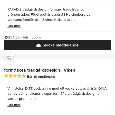
PARADIS trädgårdsdesign formger trädgårdar och
grönområden. Företaget är baserat i Helsingborg och
verksamt framför allt i Skåne, Halland och...
Läs mer
254 50, Helsingborg
Skicka meddelande
form&flora trädgårdsdesign i Viken
Genomsnittligt omdöme: 5 av 5 stjärnor
5,0
(8 omdömen)
Vi matchar DITT vackra inre med ett vackert yttre. Utifrån DINA
behov och önskemål skapar form&flora trädgårdsdesign en
vacker plats där d...
Läs mer