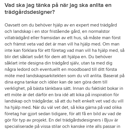
Vad ska jag tänka på när jag ska anlita en
trädgårdsdesigner?
Oavsett om du behöver hjälp av en expert med trädgård
och landskap i en stor fristående gård, en normalstor
villaträdgård eller framsidan av ett hus, så måste man först
och främst veta vad det är man vill ha hjälp med. Om man
inte kan förklara för ett företag vad man vill ha hjälp med, så
blir det såklart svårt för dem att hjälpa en. Du behöver
såklart inte designa din trädgård själv, utan ta med dig
några ledord och eventuellt en moodboard till ditt första
möte med landskapsarkitekten som du vill anlita. Baserat på
dina egna tankar och idéer kan de sen göra dem till
verklighet, på bästa tänkbara sätt. Innan du faktiskt bokar in
ett möte är det därför en bra idé att kika på inspiration för
landskap och trädgårdar, så att du helt enkelt vet vad du vill
ha hjälp med. När du väl vet det, så kika gärna på vad olika
företag har gjort sedan tidigare, för att få en bild av vad de
gör för typ av projekt. En del trädgårdsdesigners i Bjuv är
specialiserade på vissa stilar och kanske inte alls passar in