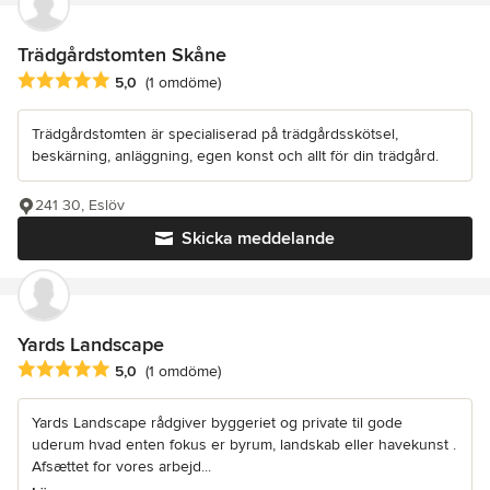
Trädgårdstomten Skåne
Genomsnittligt omdöme: 5 av 5 stjärnor
5,0
(1 omdöme)
Trädgårdstomten är specialiserad på trädgårdsskötsel,
beskärning, anläggning, egen konst och allt för din trädgård.
241 30, Eslöv
Skicka meddelande
Yards Landscape
Genomsnittligt omdöme: 5 av 5 stjärnor
5,0
(1 omdöme)
Yards Landscape rådgiver byggeriet og private til gode
uderum hvad enten fokus er byrum, landskab eller havekunst .
Afsættet for vores arbejd...