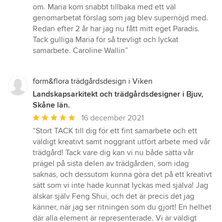
stjärnor
om. Maria kom snabbt tillbaka med ett väl
genomarbetat förslag som jag blev supernöjd med.
Redan efter 2 år har jag nu fått mitt eget Paradis.
Tack gulliga Maria för så trevligt och lyckat
samarbete. Caroline Wallin”
form&flora trädgårdsdesign i Viken
Landskapsarkitekt och trädgårdsdesigner i Bjuv,
Skåne län.
Genomsnittligt
16 december 2021
omdöme:
“Stort TACK till dig för ett fint samarbete och ett
5
väldigt kreativt samt noggrant utfört arbete med vår
av
trädgård! Tack vare dig kan vi nu både sätta vår
5
prägel på sista delen av trädgården, som idag
stjärnor
saknas, och dessutom kunna göra det på ett kreativt
sätt som vi inte hade kunnat lyckas med själva! Jag
älskar själv Feng Shui, och det är precis det jag
känner, när jag ser ritningen som du gjort! En helhet
där alla element är representerade. Vi är väldigt