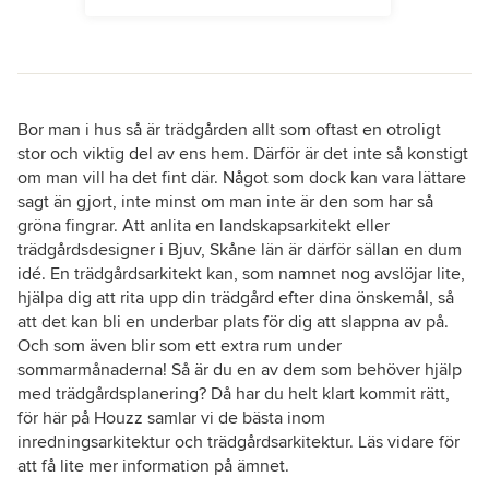
Bor man i hus så är trädgården allt som oftast en otroligt
stor och viktig del av ens hem. Därför är det inte så konstigt
om man vill ha det fint där. Något som dock kan vara lättare
sagt än gjort, inte minst om man inte är den som har så
gröna fingrar. Att anlita en landskapsarkitekt eller
trädgårdsdesigner i Bjuv, Skåne län är därför sällan en dum
idé. En trädgårdsarkitekt kan, som namnet nog avslöjar lite,
hjälpa dig att rita upp din trädgård efter dina önskemål, så
att det kan bli en underbar plats för dig att slappna av på.
Och som även blir som ett extra rum under
sommarmånaderna! Så är du en av dem som behöver hjälp
med trädgårdsplanering? Då har du helt klart kommit rätt,
för här på Houzz samlar vi de bästa inom
inredningsarkitektur och trädgårdsarkitektur. Läs vidare för
att få lite mer information på ämnet.