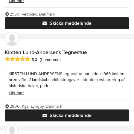
Läs mer
2950, Vedbæk, Danmark
Skicka meddelande
Kirsten Lund-Andersens Tegnestue
Genomsnittligt omdöme: 5 av 5 stjärnor
5,0
(1 omdöme)
KIRSTEN LUND-ANDERSENS tegnestue har siden 1969 løst en
bred vifte af landskabsarkitektopgaver indenfor restaurering af
historiske haver, park...
Läs mer
2800, Kgs. Lyngby, Danmark
Skicka meddelande