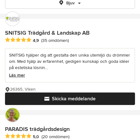
Bjuv
SNITSIG Trädgård & Landskap AB
Genomsnittligt omdöme: 4.9 av 5 stjärnor
4,9
(35 omdömen)
SNITSIG hjälper dig att gestalta den unika utemiljö du drömmer
om. Med hjälp av erfarenhet, gedigen kunskap och goda idéer
på estetiska lösnin...
Läs mer
26365, Viken
Skicka meddelande
PARADIS trädgårdsdesign
Genomsnittligt omdöme: 5 av 5 stjärnor
5,0
(20 omdömen)