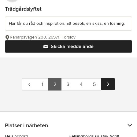
Trädgårdslyftet
Här får du råd och inspiration. Ett besök, en skiss, en lösning.
Ranarpsvägen 200, 26971, Förslöv
Skicka meddelande
1
2
3
4
5
Platser i närheten
Helsingborg
Helsingborgs Gustav Adolf