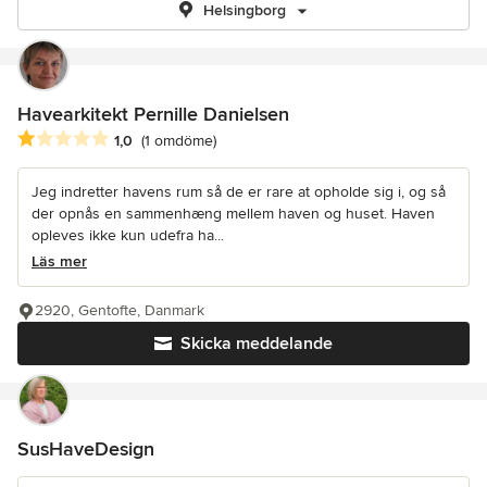
Helsingborg
Havearkitekt Pernille Danielsen
Genomsnittligt omdöme: 1 av 5 stjärnor
1,0
(1 omdöme)
Jeg indretter havens rum så de er rare at opholde sig i, og så
der opnås en sammenhæng mellem haven og huset. Haven
opleves ikke kun udefra ha...
Läs mer
2920, Gentofte, Danmark
Skicka meddelande
SusHaveDesign