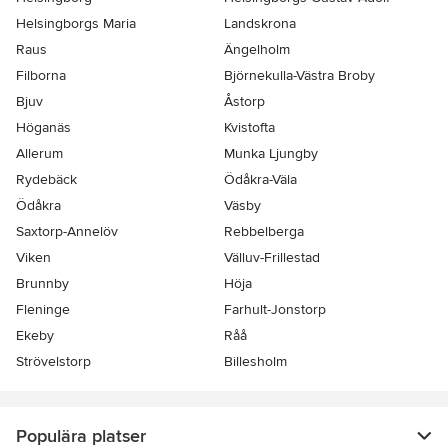
Helsingborgs Maria
Landskrona
Raus
Ängelholm
Filborna
Björnekulla-Västra Broby
Bjuv
Åstorp
Höganäs
Kvistofta
Allerum
Munka Ljungby
Rydebäck
Ödåkra-Väla
Ödåkra
Väsby
Saxtorp-Annelöv
Rebbelberga
Viken
Välluv-Frillestad
Brunnby
Höja
Fleninge
Farhult-Jonstorp
Ekeby
Råå
Strövelstorp
Billesholm
Populära platser