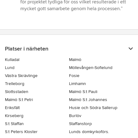
för projektet tydliga för oss vilket resulterade i ett
mycket gott samarbete genom hela processen.”
Platser i närheten
Kulladal
Malmö
Lund
Möllevången-Sofielund
Västra Skrävlinge
Fosie
Trelleborg
Limhamn
Slottsstaden
Malmö S:t Pauli
Malmö S:t Petri
Malmö S:t Johannes
Eriksfält
Husie och Södra Sallerup
Kirseberg
Burlöv
S:t Staffan
Staffanstorp
S:t Peters Kloster
Lunds domkyrkoförs.