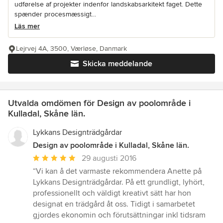
udførelse af projekter indenfor landskabsarkitekt faget. Dette
spænder procesmæssigt...
Läs mer
Lejrvej 4A, 3500, Værløse, Danmark
Skicka meddelande
Utvalda omdömen för Design av poolområde i
Kulladal, Skåne län.
Lykkans Designträdgårdar
Design av poolområde i Kulladal, Skåne län.
Genomsnittligt
29 augusti 2016
omdöme:
“Vi kan å det varmaste rekommendera Anette på
5
Lykkans Designträdgårdar. På ett grundligt, lyhört,
av
professionellt och väldigt kreativt sätt har hon
5
designat en trädgård åt oss. Tidigt i samarbetet
stjärnor
gjordes ekonomin och förutsättningar inkl tidsram