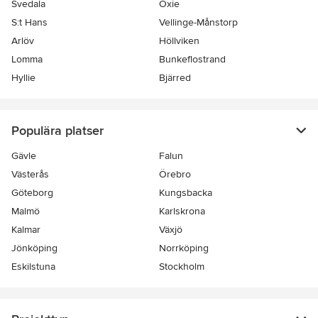
Svedala
Oxie
S:t Hans
Vellinge-Månstorp
Arlöv
Höllviken
Lomma
Bunkeflostrand
Hyllie
Bjärred
Populära platser
Gävle
Falun
Västerås
Örebro
Göteborg
Kungsbacka
Malmö
Karlskrona
Kalmar
Växjö
Jönköping
Norrköping
Eskilstuna
Stockholm