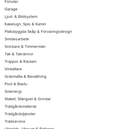
Fönster
Garage
Ljud- & Bildsystem
Kakelugn, Spis & Kamin
Platsbyggda Skåp & Förvaringsdesign
Smidesarbete
Snickare & Timmermän
Tak & Takrännor
Trappor & Räcken
Vinkällare
Gräsmatta & Bevattning
Pool & Bastu
Solenergi
Staket, Stängsel & Grindar
Trädgårdsmaterial
Trädgårdstjänster
Trädservice
Uteplats, Uterum & Balkong