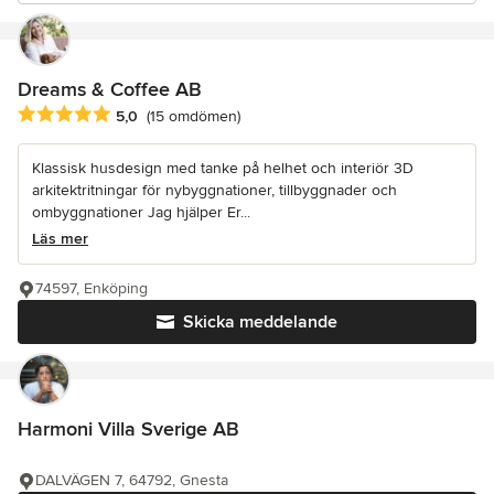
Dreams & Coffee AB
Genomsnittligt omdöme: 5 av 5 stjärnor
5,0
(15 omdömen)
Klassisk husdesign med tanke på helhet och interiör 3D
arkitektritningar för nybyggnationer, tillbyggnader och
ombyggnationer Jag hjälper Er...
Läs mer
74597, Enköping
Skicka meddelande
Harmoni Villa Sverige AB
DALVÄGEN 7, 64792, Gnesta