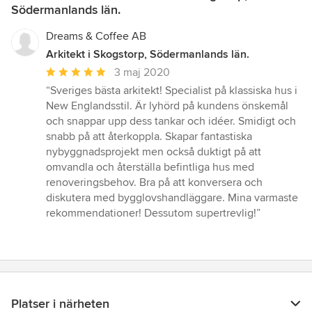
Södermanlands län.
Dreams & Coffee AB
Arkitekt i Skogstorp, Södermanlands län.
Genomsnittligt
3 maj 2020
omdöme:
“Sveriges bästa arkitekt! Specialist på klassiska hus i
5
New Englandsstil. Är lyhörd på kundens önskemål
av
och snappar upp dess tankar och idéer. Smidigt och
5
snabb på att återkoppla. Skapar fantastiska
stjärnor
nybyggnadsprojekt men också duktigt på att
omvandla och återställa befintliga hus med
renoveringsbehov. Bra på att konversera och
diskutera med bygglovshandläggare. Mina varmaste
rekommendationer! Dessutom supertrevlig!”
Platser i närheten