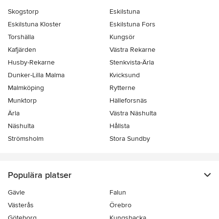
Skogstorp
Eskilstuna
Eskilstuna Kloster
Eskilstuna Fors
Torshälla
Kungsör
Kafjärden
Västra Rekarne
Husby-Rekarne
Stenkvista-Ärla
Dunker-Lilla Malma
Kvicksund
Malmköping
Rytterne
Munktorp
Hälleforsnäs
Ärla
Västra Näshulta
Näshulta
Hållsta
Strömsholm
Stora Sundby
Populära platser
Gävle
Falun
Västerås
Örebro
Göteborg
Kungsbacka