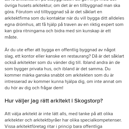
övriga husets arkitektur, om det är en tillbyggnad man ska
göra. Förutom vid tillbyggnad så är det såklart en
arkitektfirma som du kontaktar när du vill bygga ditt alldeles
egna drömhus, att få hjälp på traven av en riktig expert som
kan göra ritningarna och bidra med sin kunskap är ett
måste.
Är du ute efter att bygga en offentlig byggnad av något
slag, ett kontor eller kanske en restaurang? Då är det såklart
också arkitekter som du vänder dig till. Ibland andra än de
som bygger privata hus, och ibland är det samma. Du
kommer märka ganska snabbt om arkitekten som du är
intresserad av kommer kunna hjälpa dig, om inte annat om
du hör av dig och frågar dem!
Hur väljer jag rätt arkitekt i Skogstorp?
Att välja arkitekt är inte lätt alls, med tanke på att olika
arkitekter och arkitektbyråer har olika specialkompetenser.
Vissa arkitektföretag ritar i princip bara offentliga