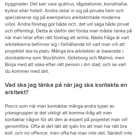
byggnader. Det kan vara sjukhus, tågstationer, konsthallar,
kyrkor eller hotell. Andra riktar in sig på privata hem och
specialiserar sig på exempelvis arkitektritade moderna
villor. Andra företag gör både och, det vill säga både privat
och offentligt. Detta är därför det första man måste tänka på
när man letar efter rätt företag att anlita. Nästa fråga är vart
arkitekterna befinner sig i förhållande till vart man vill att
projektet ska ta plats. Många bra arkitekter är baserade i
storstäderna som Stockholm, Göteborg och Malmö, men
Börja med att söka efter rätt person i din stad, och se vart
du kommer med det.
Vad ska jag tänka på när jag ska kontakta en
arkitekt?
Precis som när man kontaktar många andra typer av
yrkesgrupper är det viktigt att komma ihåg att man
kontaktar någon för att den är expert på projektet man vill
genomföra. Ofta är det lätt att själv tro att man har rätt bra
koll, och no offence, men ofta har man inte det. Särskilt inte