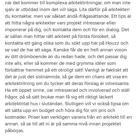
när det kommer till komplexa arkitektritningar, om man inte
själv är utbildad inom det vill säga. Lita därför på arkitekten
du kontaktar, men var såklart ändå ifrågasättande. Ett tips är
att hitta några arkitekter vars projekt intresserar eller
imponerar på dig, och kontakta dem och för en dialog. Det
är sällan man hittar rätt arkitekt på första försöket, så
kontakta ett gäng olika som du sökt upp här på Houzz och
se vad de har att säga. Kanske får de en helt annan vision
av ditt drömboende än du redan hade, och det passar dig
inte alls, eller så kommer de med grymma idéer som
förbättrar hemmet på ett otroligt sätt! Vanligt är faktiskt att
det är just det sistnämnda, så ge dem en chans att visa en
arkitektritning om du tycker att deras förslag är intressanta.
Ha ett öppet sinne, var intresserad och involverad och ställ
frågor, på så sätt brukar man få sig ett riktigt läckert
arkitektritat hus i slutändan. Slutligen vill vi också tipsa om
att sätta upp en budget och höra dig för om pris och
kostnader. Priser kan verkligen variera från en arkitekt till en
annan, så se till att ni är på samma nivå innan projektet
påbörjas.