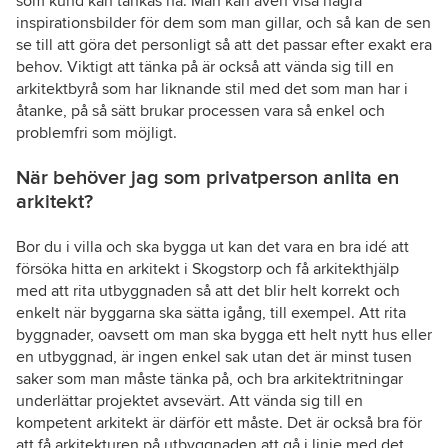
som kund kan tänkas ha. Man kan även visa några
inspirationsbilder för dem som man gillar, och så kan de sen
se till att göra det personligt så att det passar efter exakt era
behov. Viktigt att tänka på är också att vända sig till en
arkitektbyrå som har liknande stil med det som man har i
åtanke, på så sätt brukar processen vara så enkel och
problemfri som möjligt.
När behöver jag som privatperson anlita en
arkitekt?
Bor du i villa och ska bygga ut kan det vara en bra idé att
försöka hitta en arkitekt i Skogstorp och få arkitekthjälp
med att rita utbyggnaden så att det blir helt korrekt och
enkelt när byggarna ska sätta igång, till exempel. Att rita
byggnader, oavsett om man ska bygga ett helt nytt hus eller
en utbyggnad, är ingen enkel sak utan det är minst tusen
saker som man måste tänka på, och bra arkitektritningar
underlättar projektet avsevärt. Att vända sig till en
kompetent arkitekt är därför ett måste. Det är också bra för
att få arkitekturen på utbyggnaden att gå i linje med det