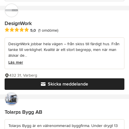
DesignWork
Genomsnittligt omdöme: 5 av 5 stjärnor
5,0
(1 omdöme)
DesignWork jobbar hela vägen – från skiss till färdigt hus. Från
tanke till verklighet. Kvalité är ett stort begrepp, men när man
älskar de...
Läs mer
432 31, Varberg
Skicka meddelande
Tolarps Bygg AB
Tolarps Bygg är en välrenommerad byggfirma. Under drygt 13