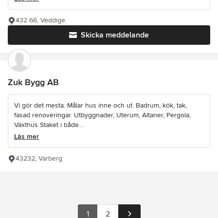
432 66, Veddige
Skicka meddelande
Zuk Bygg AB
Vi gör det mesta. Målar hus inne och ut. Badrum, kök, tak,
fasad renoveringar. Utbyggnader, Uterum, Altaner, Pergola,
Växthus Staket i både...
Läs mer
43232, Varberg
1
2