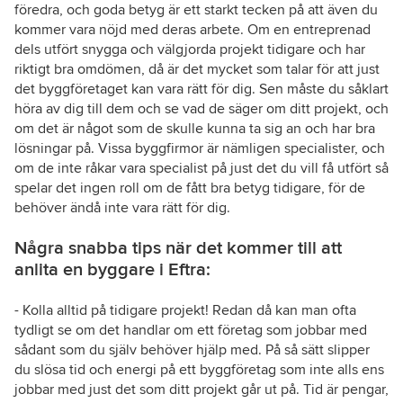
föredra, och goda betyg är ett starkt tecken på att även du
kommer vara nöjd med deras arbete. Om en entreprenad
dels utfört snygga och välgjorda projekt tidigare och har
riktigt bra omdömen, då är det mycket som talar för att just
det byggföretaget kan vara rätt för dig. Sen måste du såklart
höra av dig till dem och se vad de säger om ditt projekt, och
om det är något som de skulle kunna ta sig an och har bra
lösningar på. Vissa byggfirmor är nämligen specialister, och
om de inte råkar vara specialist på just det du vill få utfört så
spelar det ingen roll om de fått bra betyg tidigare, för de
behöver ändå inte vara rätt för dig.
Några snabba tips när det kommer till att
anlita en byggare i Eftra:
- Kolla alltid på tidigare projekt! Redan då kan man ofta
tydligt se om det handlar om ett företag som jobbar med
sådant som du själv behöver hjälp med. På så sätt slipper
du slösa tid och energi på ett byggföretag som inte alls ens
jobbar med just det som ditt projekt går ut på. Tid är pengar,