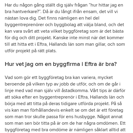
Har du någon gång ställt dig själv frågan ”hur hittar jag en
bra hantverkare?”. Då är du långt ifrån ensam, det vill vi
nästan lova dig. Det finns nämligen en hel del
byggentreprenörer och byggbolag att välja bland, och det
kan vara svårt att veta vilket byggföretag som är det bästa
för dig och ditt projekt. Kanske inte minst när det kommer
till att hitta ett i Eftra, Hallands län som man gillar, och som
utför projekt på rätt plats.
Hur vet jag om en byggfirma i Eftra är bra?
Vad som gör ett byggföretag bra kan variera, mycket
beroende på vilken typ av jobb de utför, och om de går i
linje med vad man själv vill åstadkomma. Vårt tips är därför
att söka efter en byggentreprenör i Eftra, Hallands län och
börja med att titta på deras tidigare utförda projekt. På så
vis kan man förhållandevis enkelt se om det är ett företag
som man tror skulle passa för ens husbygge. Något annat
som man sen bör titta på är om de har några omdömen. Ett
byggföretag med bra omdöme är nämligen såklart alltid att