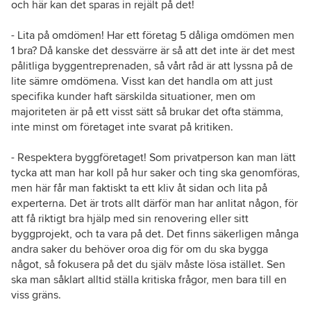
och här kan det sparas in rejält på det!
- Lita på omdömen! Har ett företag 5 dåliga omdömen men
1 bra? Då kanske det dessvärre är så att det inte är det mest
pålitliga byggentreprenaden, så vårt råd är att lyssna på de
lite sämre omdömena. Visst kan det handla om att just
specifika kunder haft särskilda situationer, men om
majoriteten är på ett visst sätt så brukar det ofta stämma,
inte minst om företaget inte svarat på kritiken.
- Respektera byggföretaget! Som privatperson kan man lätt
tycka att man har koll på hur saker och ting ska genomföras,
men här får man faktiskt ta ett kliv åt sidan och lita på
experterna. Det är trots allt därför man har anlitat någon, för
att få riktigt bra hjälp med sin renovering eller sitt
byggprojekt, och ta vara på det. Det finns säkerligen många
andra saker du behöver oroa dig för om du ska bygga
något, så fokusera på det du själv måste lösa istället. Sen
ska man såklart alltid ställa kritiska frågor, men bara till en
viss gräns.