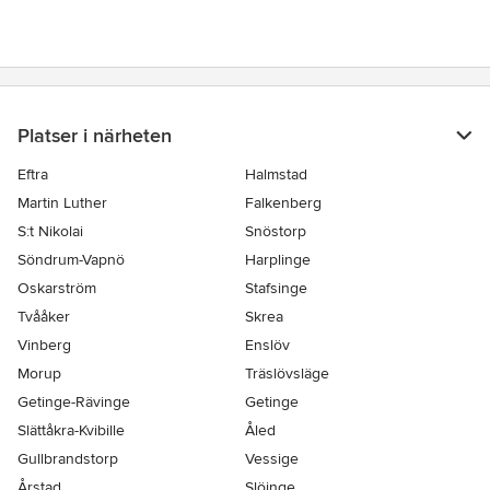
Platser i närheten
Eftra
Halmstad
Martin Luther
Falkenberg
S:t Nikolai
Snöstorp
Söndrum-Vapnö
Harplinge
Oskarström
Stafsinge
Tvååker
Skrea
Vinberg
Enslöv
Morup
Träslövsläge
Getinge-Rävinge
Getinge
Slättåkra-Kvibille
Åled
Gullbrandstorp
Vessige
Årstad
Slöinge