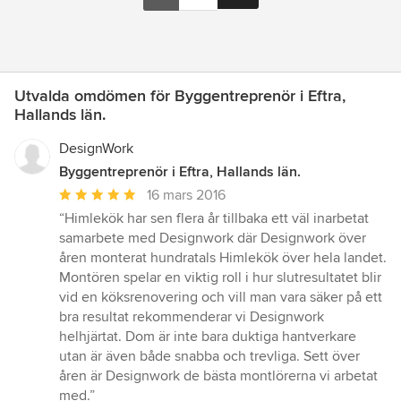
Utvalda omdömen för Byggentreprenör i Eftra,
Hallands län.
DesignWork
Byggentreprenör i Eftra, Hallands län.
Genomsnittligt
16 mars 2016
omdöme:
“Himlekök har sen flera år tillbaka ett väl inarbetat
5
samarbete med Designwork där Designwork över
av
åren monterat hundratals Himlekök över hela landet.
5
Montören spelar en viktig roll i hur slutresultatet blir
stjärnor
vid en köksrenovering och vill man vara säker på ett
bra resultat rekommenderar vi Designwork
helhjärtat. Dom är inte bara duktiga hantverkare
utan är även både snabba och trevliga. Sett över
åren är Designwork de bästa montlörerna vi arbetat
med.”