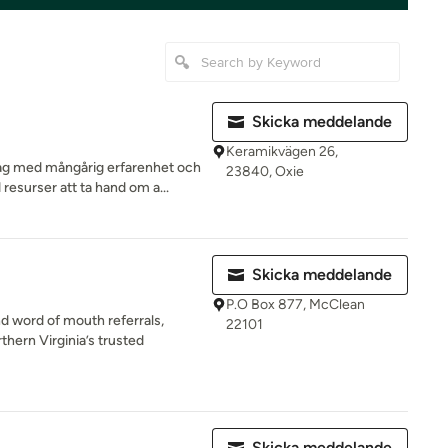
Skicka meddelande
Keramikvägen 26,
ag med mångårig erfarenhet och
23840, Oxie
resurser att ta hand om a...
Skicka meddelande
P.O Box 877, McClean
d word of mouth referrals,
22101
ern Virginia’s trusted
Skicka meddelande