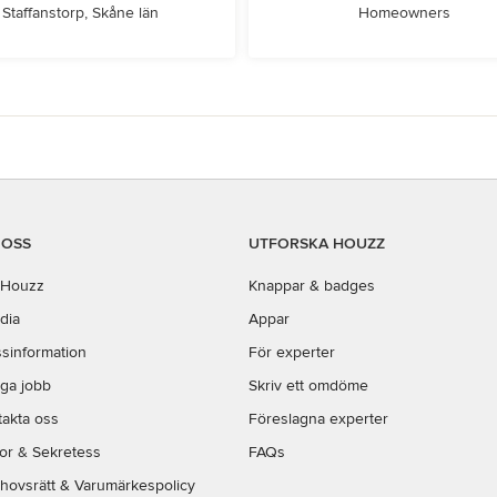
Staffanstorp, Skåne län
Homeowners
 OSS
UTFORSKA HOUZZ
Houzz
Knappar & badges
dia
Appar
sinformation
För experter
iga jobb
Skriv ett omdöme
takta oss
Föreslagna experter
kor
&
Sekretess
FAQs
hovsrätt & Varumärkespolicy