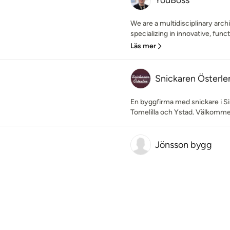
YouBoss
We are a multidisciplinary arc
specializing in innovative, functi
Läs mer
Snickaren Österle
En byggfirma med snickare i S
Tomelilla och Ystad. Välkommen
Jönsson bygg