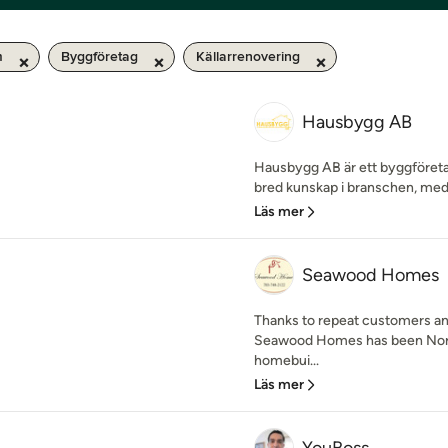
m
Byggföretag
Källarrenovering
Hausbygg AB
Hausbygg AB är ett byggföret
bred kunskap i branschen, med 
Läs mer
Seawood Homes
Thanks to repeat customers an
Seawood Homes has been North
homebui...
Läs mer