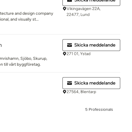
Vikingavägen 22A,
hitecture and design company
22477, Lund
onal, and visually st...
n
Skicka meddelande
271 01, Ystad
imrishamn, Sjöbo, Skurup,
 till vårt byggföretag.
Skicka meddelande
27564, Blentarp
5 Professionals