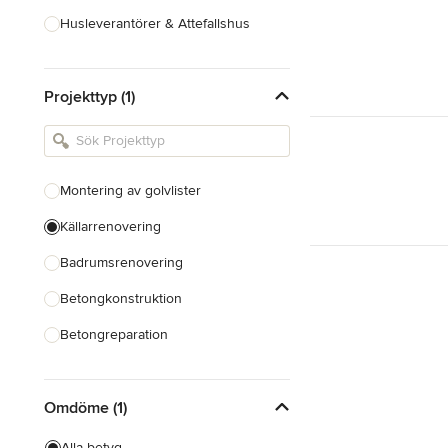
Husleverantörer & Attefallshus
Hustillverkare & Totalentreprenad
Projekttyp (1)
Inredningsarkitekter & Inredare
Kakel, Sten & Bänkskivor
Köksdesign & Renovering
Montering av golvlister
Landskapsarkitekter &
Trädgårdsdesigner
Källarrenovering
Badrumsrenovering
Visa alla
Betongkonstruktion
Betongreparation
Montering av taklist
Omdöme (1)
Bygga trädäck
Reparation av trädäck
Alla betyg