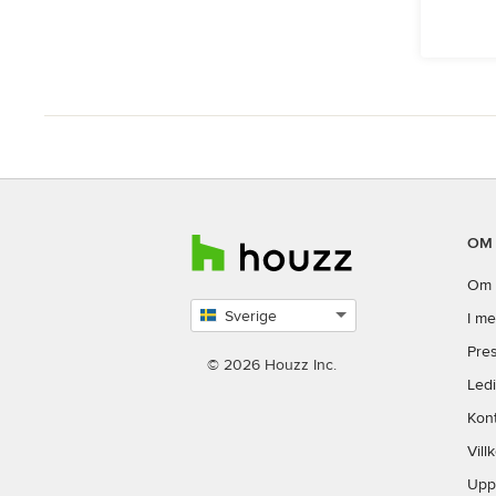
OM
Om 
Sverige
I me
Select
Pres
country
© 2026 Houzz Inc.
Led
Kon
Vill
Upp