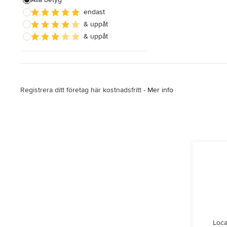
endast
Rivning
& uppåt
Golvläggning
& uppåt
Visa alla
Registrera ditt företag här kostnadsfritt -
Mer info
Loca