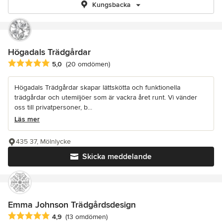
Kungsbacka
Högadals Trädgårdar
Genomsnittligt omdöme: 5 av 5 stjärnor
5,0
(20 omdömen)
Högadals Trädgårdar skapar lättskötta och funktionella
trädgårdar och utemiljöer som är vackra året runt. Vi vänder
oss till privatpersoner, b...
Läs mer
435 37, Mölnlycke
Skicka meddelande
Emma Johnson Trädgårdsdesign
Genomsnittligt omdöme: 4.9 av 5 stjärnor
4,9
(13 omdömen)