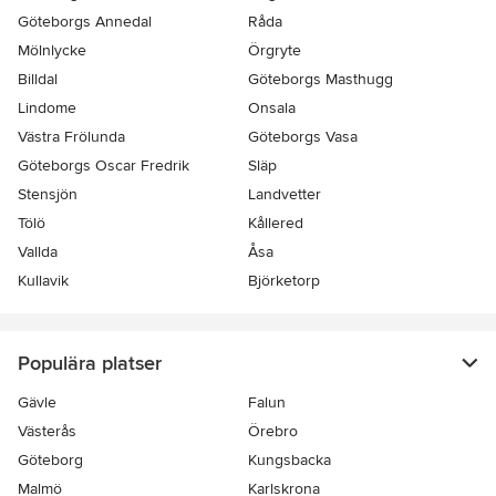
Göteborgs Annedal
Råda
Mölnlycke
Örgryte
Billdal
Göteborgs Masthugg
Lindome
Onsala
Västra Frölunda
Göteborgs Vasa
Göteborgs Oscar Fredrik
Släp
Stensjön
Landvetter
Tölö
Kållered
Vallda
Åsa
Kullavik
Björketorp
Populära platser
Gävle
Falun
Västerås
Örebro
Göteborg
Kungsbacka
Malmö
Karlskrona