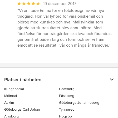
Genomsnittligt
19 december 2017
omdöme:
“Vi anlitade Emma för en totaldesign av vår nya
5
trädgård. Hon var lyhörd för våra önskemål och
av
bidrog med kunskap och nya infallsvinklar som
5
gjorde att slutresultatet blev ännu bättre. Med
stjärnor
förståelse för hur trädgården ska leva och förändras
genom året både i färg och form och ser vi fram
emot att se resultatet i vår och många år framöver.”
Platser i närheten
Kungsbacka
Göteborg
Mölndal
Fässberg
Askim
Göteborgs Johanneberg
Göteborgs Carl Johan
Tynnered
Älvsborg
Högsbo