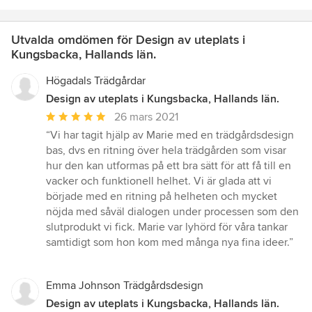
Utvalda omdömen för Design av uteplats i
Kungsbacka, Hallands län.
Högadals Trädgårdar
Design av uteplats i Kungsbacka, Hallands län.
Genomsnittligt
26 mars 2021
omdöme:
“Vi har tagit hjälp av Marie med en trädgårdsdesign
5
bas, dvs en ritning över hela trädgården som visar
av
hur den kan utformas på ett bra sätt för att få till en
5
vacker och funktionell helhet. Vi är glada att vi
stjärnor
började med en ritning på helheten och mycket
nöjda med såväl dialogen under processen som den
slutprodukt vi fick. Marie var lyhörd för våra tankar
samtidigt som hon kom med många nya fina ideer.”
Emma Johnson Trädgårdsdesign
Design av uteplats i Kungsbacka, Hallands län.