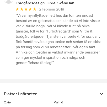
Trädgårdsdesign i Oxie, Skåne län.
Genomsnittligt
2 februari 2018
omdöme:
“Vi var nyinflyttade i ett hus där tomten endast
5
bestod av en gräsmatta och kände att vi inte visste
av
var vi skulle börja. När vi kikade runt på olika
5
tjänster, föll vi för "Turboträdgård" som Vi tre &
stjärnor
trädgård erbjuder. Tjänsten var perfekt för oss där vi
fick framföra våra egna tankar och sedan få en skiss
på förslag som vi nu arbetar efter i vår egen takt.
Annika och Cecilia är väldigt inkännande personer
som ger mycket inspiration och roliga och
genomförbara förslag!”
Platser i närheten
Oxie
Malmö