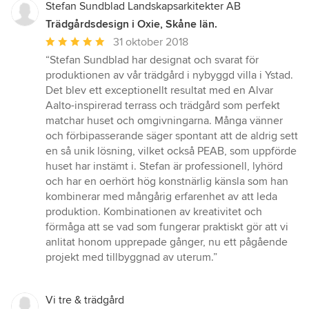
Stefan Sundblad Landskapsarkitekter AB
Trädgårdsdesign i Oxie, Skåne län.
Genomsnittligt
31 oktober 2018
omdöme:
“Stefan Sundblad har designat och svarat för
5
produktionen av vår trädgård i nybyggd villa i Ystad.
av
Det blev ett exceptionellt resultat med en Alvar
5
Aalto-inspirerad terrass och trädgård som perfekt
stjärnor
matchar huset och omgivningarna. Många vänner
och förbipasserande säger spontant att de aldrig sett
en så unik lösning, vilket också PEAB, som uppförde
huset har instämt i. Stefan är professionell, lyhörd
och har en oerhört hög konstnärlig känsla som han
kombinerar med mångårig erfarenhet av att leda
produktion. Kombinationen av kreativitet och
förmåga att se vad som fungerar praktiskt gör att vi
anlitat honom upprepade gånger, nu ett pågående
projekt med tillbyggnad av uterum.”
Vi tre & trädgård