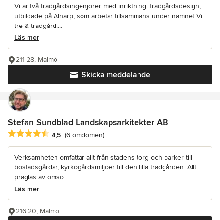
Vi är två trädgårdsingenjörer med inriktning Trädgårdsdesign,
utbildade på Alnarp, som arbetar tillsammans under namnet Vi
tre & trädgård....
Läs mer
211 28, Malmö
Skicka meddelande
Stefan Sundblad Landskapsarkitekter AB
Genomsnittligt omdöme: 4.5 av 5 stjärnor
4,5
(6 omdömen)
Verksamheten omfattar allt från stadens torg och parker till
bostadsgårdar, kyrkogårdsmiljöer till den lilla trädgården. Allt
präglas av omso...
Läs mer
216 20, Malmö