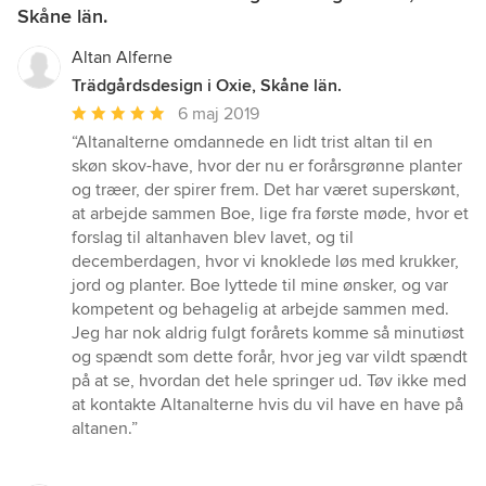
Skåne län.
Altan Alferne
Trädgårdsdesign i Oxie, Skåne län.
Genomsnittligt
6 maj 2019
omdöme:
“Altanalterne omdannede en lidt trist altan til en
5
skøn skov-have, hvor der nu er forårsgrønne planter
av
og træer, der spirer frem. Det har været superskønt,
5
at arbejde sammen Boe, lige fra første møde, hvor et
stjärnor
forslag til altanhaven blev lavet, og til
decemberdagen, hvor vi knoklede løs med krukker,
jord og planter. Boe lyttede til mine ønsker, og var
kompetent og behagelig at arbejde sammen med.
Jeg har nok aldrig fulgt forårets komme så minutiøst
og spændt som dette forår, hvor jeg var vildt spændt
på at se, hvordan det hele springer ud. Tøv ikke med
at kontakte Altanalterne hvis du vil have en have på
altanen.”