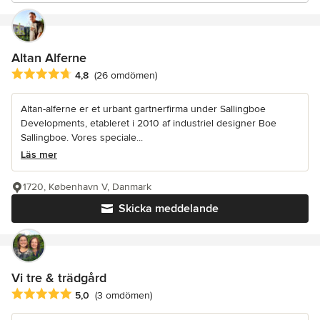
Altan Alferne
Genomsnittligt omdöme: 4.8 av 5 stjärnor
4,8
(26 omdömen)
Altan-alferne er et urbant gartnerfirma under Sallingboe
Developments, etableret i 2010 af industriel designer Boe
Sallingboe. Vores speciale...
Läs mer
1720, København V, Danmark
Skicka meddelande
Vi tre & trädgård
Genomsnittligt omdöme: 5 av 5 stjärnor
5,0
(3 omdömen)