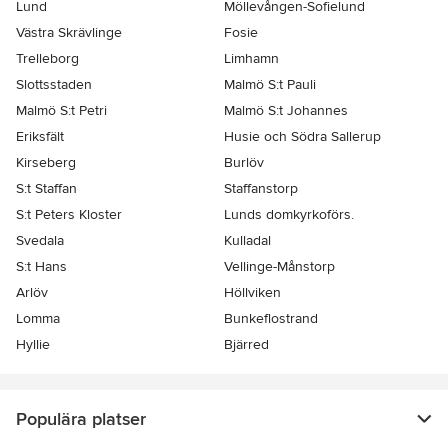
Lund
Möllevången-Sofielund
Västra Skrävlinge
Fosie
Trelleborg
Limhamn
Slottsstaden
Malmö S:t Pauli
Malmö S:t Petri
Malmö S:t Johannes
Eriksfält
Husie och Södra Sallerup
Kirseberg
Burlöv
S:t Staffan
Staffanstorp
S:t Peters Kloster
Lunds domkyrkoförs.
Svedala
Kulladal
S:t Hans
Vellinge-Månstorp
Arlöv
Höllviken
Lomma
Bunkeflostrand
Hyllie
Bjärred
Populära platser