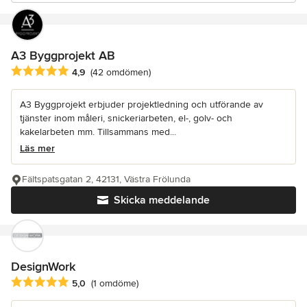
A3 Byggprojekt AB
Genomsnittligt omdöme: 4.9 av 5 stjärnor
4,9
(42 omdömen)
A3 Byggprojekt erbjuder projektledning och utförande av
tjänster inom måleri, snickeriarbeten, el-, golv- och
kakelarbeten mm. Tillsammans med...
Läs mer
Fältspatsgatan 2, 42131, Västra Frölunda
Skicka meddelande
DesignWork
Genomsnittligt omdöme: 5 av 5 stjärnor
5,0
(1 omdöme)