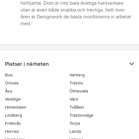
helhjärtat. Dom är inte bara duktiga hantverkare
utan är även både snabba och trevliga. Sett över
åren är Designwork de bästa montlörerna vi arbetat
med.”
Platser i närheten
Bua
Varberg
Onsala
Träslöv
Åsa
Ölmevalla
Veddige
Värö
Himledalen
Tvååker
Lindberg
Träslövsläge
Frillesås
Torpa
Horred
Landa