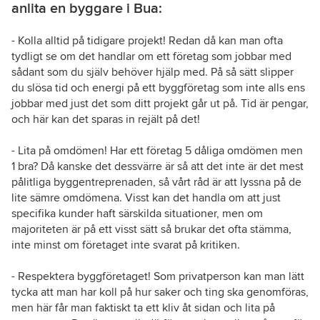
anlita en byggare i Bua:
- Kolla alltid på tidigare projekt! Redan då kan man ofta
tydligt se om det handlar om ett företag som jobbar med
sådant som du själv behöver hjälp med. På så sätt slipper
du slösa tid och energi på ett byggföretag som inte alls ens
jobbar med just det som ditt projekt går ut på. Tid är pengar,
och här kan det sparas in rejält på det!
- Lita på omdömen! Har ett företag 5 dåliga omdömen men
1 bra? Då kanske det dessvärre är så att det inte är det mest
pålitliga byggentreprenaden, så vårt råd är att lyssna på de
lite sämre omdömena. Visst kan det handla om att just
specifika kunder haft särskilda situationer, men om
majoriteten är på ett visst sätt så brukar det ofta stämma,
inte minst om företaget inte svarat på kritiken.
- Respektera byggföretaget! Som privatperson kan man lätt
tycka att man har koll på hur saker och ting ska genomföras,
men här får man faktiskt ta ett kliv åt sidan och lita på