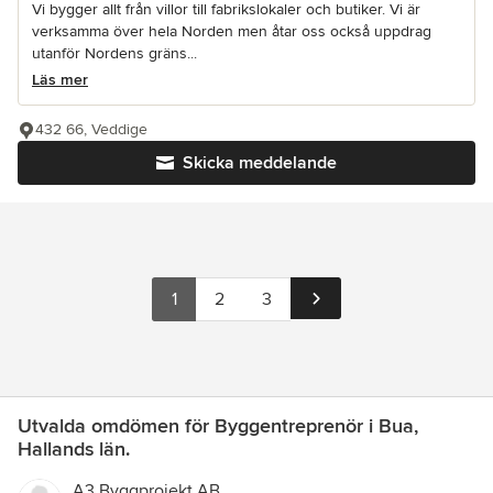
Vi bygger allt från villor till fabrikslokaler och butiker. Vi är
verksamma över hela Norden men åtar oss också uppdrag
utanför Nordens gräns...
Läs mer
432 66, Veddige
Skicka meddelande
1
2
3
Utvalda omdömen för Byggentreprenör i Bua,
Hallands län.
A3 Byggprojekt AB