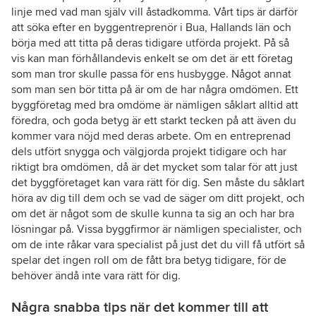
linje med vad man själv vill åstadkomma. Vårt tips är därför
att söka efter en byggentreprenör i Bua, Hallands län och
börja med att titta på deras tidigare utförda projekt. På så
vis kan man förhållandevis enkelt se om det är ett företag
som man tror skulle passa för ens husbygge. Något annat
som man sen bör titta på är om de har några omdömen. Ett
byggföretag med bra omdöme är nämligen såklart alltid att
föredra, och goda betyg är ett starkt tecken på att även du
kommer vara nöjd med deras arbete. Om en entreprenad
dels utfört snygga och välgjorda projekt tidigare och har
riktigt bra omdömen, då är det mycket som talar för att just
det byggföretaget kan vara rätt för dig. Sen måste du såklart
höra av dig till dem och se vad de säger om ditt projekt, och
om det är något som de skulle kunna ta sig an och har bra
lösningar på. Vissa byggfirmor är nämligen specialister, och
om de inte råkar vara specialist på just det du vill få utfört så
spelar det ingen roll om de fått bra betyg tidigare, för de
behöver ändå inte vara rätt för dig.
Några snabba tips när det kommer till att