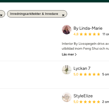
Inredningsarkitekter & Inredare
By Linda-Marie
Genomsnittligt omdöme:
4,8
11 
Interior By Livsspegeln drivs 
utbildad inom Feng Shui och nu vi
Läs mer
Lyckan 7
Genomsnittligt omdöme:
5,0
5 o
StyleElize
Genomsnittligt omdöme:
5,0
2 o