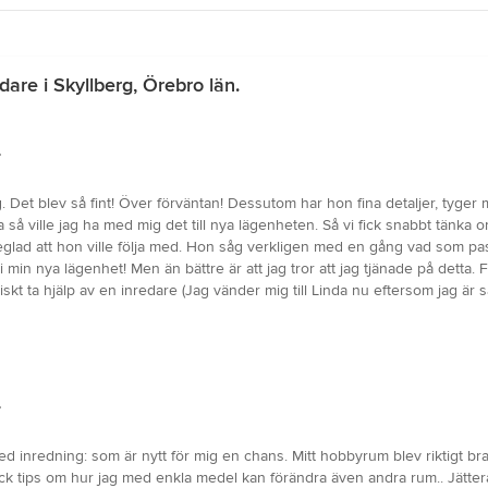
are i Skyllberg, Örebro län.
.
ing. Det blev så fint! Över förväntan! Dessutom har hon fina detaljer, tyge
tta så ville jag ha med mig det till nya lägenheten. Så vi fick snabbt tänka 
teglad att hon ville följa med. Hon såg verkligen med en gång vad som pas
t i min nya lägenhet! Men än bättre är att jag tror att jag tjänade på detta.
tiskt ta hjälp av en inredare (Jag vänder mig till Linda nu eftersom jag är s
.
 inredning: som är nytt för mig en chans. Mitt hobbyrum blev riktigt bra.
ick tips om hur jag med enkla medel kan förändra även andra rum.. Jätter