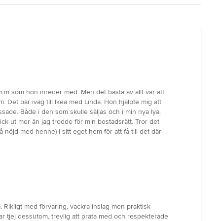
r m.m som hon inreder med. Men det bästa av allt var att
om. Det bar iväg till Ikea med Linda. Hon hjälpte mig att
sade. Både i den som skulle säljas och i min nya lya.
 Fick ut mer än jag trodde för min bostadsrätt. Tror det
å nöjd med henne) i sitt eget hem för att få till det där
 Rikligt med förvaring, vackra inslag men praktisk
ar tjej dessutom, trevlig att prata med och respekterade