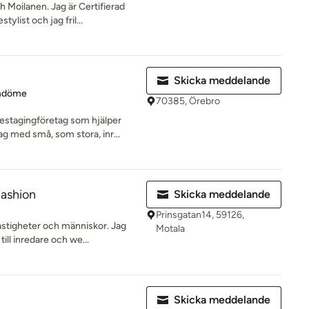
th Moilanen. Jag är Certifierad
list och jag fril...
Skicka meddelande
 5 av 5 stjärnor
mdöme
70385, Örebro
mestagingföretag som hjälper
g med små, som stora, inr...
ashion
Skicka meddelande
Prinsgatan14, 59126,
 fastigheter och människor. Jag
Motala
ill inredare och we...
Skicka meddelande