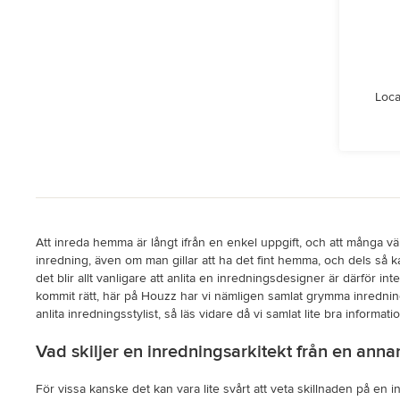
Loca
Att inreda hemma är långt ifrån en enkel uppgift, och att många vänd
inredning, även om man gillar att ha det fint hemma, och dels så 
det blir allt vanligare att anlita en inredningsdesigner är därför i
kommit rätt, här på Houzz har vi nämligen samlat grymma inredning
anlita inredningsstylist, så läs vidare då vi samlat lite bra informatio
Vad skiljer en inredningsarkitekt från en anna
För vissa kanske det kan vara lite svårt att veta skillnaden på en 