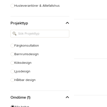
Husleverantörer & Attefallshus
Hustillverkare & Totalentreprenad
Projekttyp
Inredningsarkitekter & Inredare
Kakel, Sten & Bänkskivor
Köksdesign & Renovering
Färgkonsultation
Landskapsarkitekter &
Trädgårdsdesigner
Barnrumsdesign
Köksdesign
Visa alla
Ljusdesign
Hållbar design
Inköp av möbler
Omdöme (1)
Inredningsdesign
Vardagsrumsdesign
Alla betyg