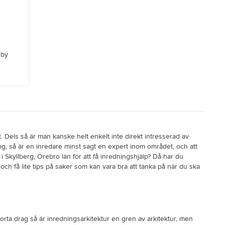
 by
gt. Dels så är man kanske helt enkelt inte direkt intresserad av
ng, så är en inredare minst sagt en expert inom området, och att
 i Skyllberg, Örebro län för att få inredningshjälp? Då har du
ch få lite tips på saker som kan vara bra att tänka på när du ska
korta drag så är inredningsarkitektur en gren av arkitektur, men