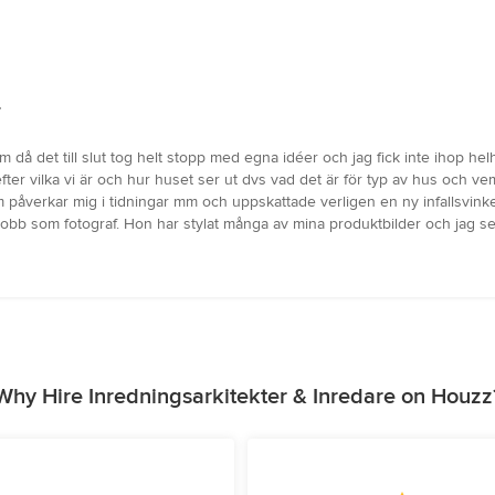
.
um då det till slut tog helt stopp med egna idéer och jag fick inte ihop h
efter vilka vi är och hur huset ser ut dvs vad det är för typ av hus och 
påverkar mig i tidningar mm och uppskattade verligen en ny infallsvinkel
obb som fotograf. Hon har stylat många av mina produktbilder och jag ser
Why Hire Inredningsarkitekter & Inredare on Houzz