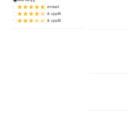
endast
Visa alla
& uppåt
& uppåt