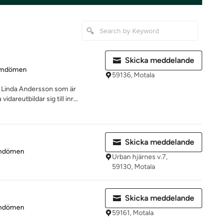
Skicka meddelande
 4.8 av 5 stjärnor
omdömen
59136, Motala
av Linda Andersson som är
dareutbildar sig till inr...
Skicka meddelande
 5 av 5 stjärnor
mdömen
Urban hjärnes v.7,
59130, Motala
Skicka meddelande
 5 av 5 stjärnor
mdömen
59161, Motala