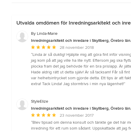
Utvalda omdömen för Inredningsarkitekt och inred
By Linda-Marie
Inredningsarkitekt och inredare i Skyllberg, Örebro län
Genomsnittligt
28 november 2018
omdöme:
“Linda är så duktig! Hjälpte mig att göra fint inför visn
5
jag kom på att jag ville ha lite nytt. Eftersom jag ska fly
av
plocka fram det jag behövde för en bra prislapp. Är jät
5
Hade aldrig rätt ut detta själv! Är så tacksam! Får så fin
stjärnor
var helhetsintrycket som gjorde detta. Ett tips är att fak
extra! Tack Linda! Jag stormtrivs i min nya lägenhet!”
StyleElize
Inredningsarkitekt och inredare i Skyllberg, Örebro län
Genomsnittligt
23 november 2017
omdöme:
“Blev tipsad om denna konsult och tänkte ge det här med
5
inredning för ett rum som sådant. Uppskattade att jag f