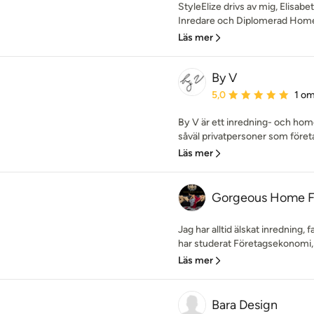
StyleElize drivs av mig, Elisabe
Inredare och Diplomerad Homesty
Läs mer
By V
Genomsnittligt omdöme:
5,0
1 o
By V är ett inredning- och ho
såväl privatpersoner som företa
Läs mer
Gorgeous Home F
Jag har alltid älskat inredning,
har studerat Företagsekonomi, t
Läs mer
Bara Design