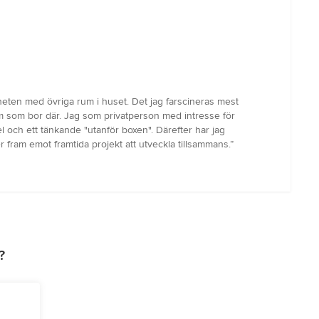
elheten med övriga rum i huset. Det jag farscineras mest
vem som bor där. Jag som privatperson med intresse för
 och ett tänkande "utanför boxen". Därefter har jag
 fram emot framtida projekt att utveckla tillsammans.”
?