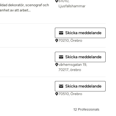
61010,
bildad dekoratör, scenograf och
Ljusfallshammar
enhet av att arbet...
Skicka meddelande
70210, Örebro
Skicka meddelande
vårhemsgatan 19,
70217, örebro
Skicka meddelande
70510, Örebro
12 Professionals