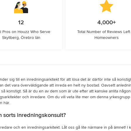
12
4,000+
l Pros on Houzz Who Serve
Total Number of Reviews Left
Skyllberg, Örebro län
Homeowners
er sig till en inredningsarkitekt för att lösa det är därför inte så konsti
kan det vara överväldigande att inreda en helt ny bostad. Oavsett anledni
nte så konstigt. Så är du en av dem som är ute efter att kanske anlita någon
sarkitekter och inredare. Om du vill veta lite mer om denna yrkesgrupp o
n här.
n sorts inredningskonsult?
inredare och en inredningsarkitekt. Låt oss gå lite närmare in på ämnet! I 