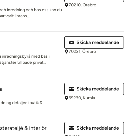
70210, Örebro
 och inredning och hos oss kan du
r varit i brans...
Skicka meddelande
70221, Örebro
ig inredningsbyrå med bas i
änster till både privat...
a
Skicka meddelande
69230, Kumla
ning detaljer i butik &
erateljé & interiör
Skicka meddelande