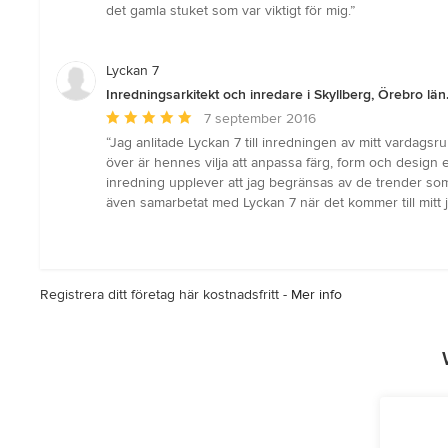
av
det gamla stuket som var viktigt för mig.”
5
stjärnor
Lyckan 7
Inredningsarkitekt och inredare i Skyllberg, Örebro län
Genomsnittligt
7 september 2016
omdöme:
“Jag anlitade Lyckan 7 till inredningen av mitt vardagsr
5
över är hennes vilja att anpassa färg, form och design 
av
inredning upplever att jag begränsas av de trender som 
5
även samarbetat med Lyckan 7 när det kommer till mitt j
stjärnor
Registrera ditt företag här kostnadsfritt -
Mer info