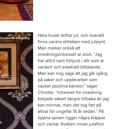
Hela huset doftar jul, och överallt
Elizabetth Henberg
finns vackra stilleben med julpynt.
Man märker också att
inredningsintresset är stort. “Jag
har alltid varit förtjust i allt som är
vackert och estetiskt tilltalande.
Man kan nog säga att jag går igång
på saker och upplevelser som
väcker positiva känslor,” säger
Christer. “Intresset för inredning
började säkert längre tillbaka än jag
kan minnas, men det tog fart på
allvar för ungefär 15 år sedan.” På
öppna spisen ligger några klappar
och väntar. Kvällen innan julafton