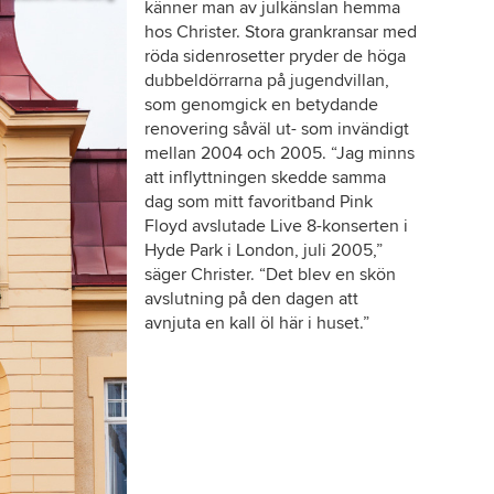
känner man av julkänslan hemma
hos Christer. Stora grankransar med
röda sidenrosetter pryder de höga
dubbeldörrarna på jugendvillan,
som genomgick en betydande
renovering såväl ut- som invändigt
mellan 2004 och 2005. “Jag minns
att inflyttningen skedde samma
dag som mitt favoritband Pink
Floyd avslutade Live 8-konserten i
Hyde Park i London, juli 2005,”
säger Christer. “Det blev en skön
avslutning på den dagen att
avnjuta en kall öl här i huset.”