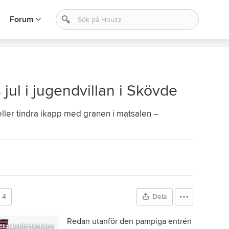
Forum
 jul i jugendvillan i Skövde
t eller tindra ikapp med granen i matsalen –
4
Dela
Redan utanför den pampiga entrén
Elizabetth Henberg