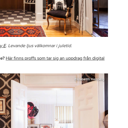
y E
. Levande ljus välkomnar i juletid.
re?
Här finns proffs som tar sig an uppdrag från digital
Elizabetth Henberg