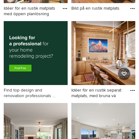
Idéer för en rustik matplats
Bild på en rustik matplats
med öppen planlösning
Bild på en rustik matplats
Idéer för en rustik matplats
med öppen planlösning, med
vita väggar, en öppen
vedspis och grått golv
Find top design and
Idéer för en rustik separat
renovation professionals on
matplats, med bruna vä
Houzz
Idéer för en rustik separat
matplats, med bruna väggar,
mellanmörkt trägolv och
brunt golv