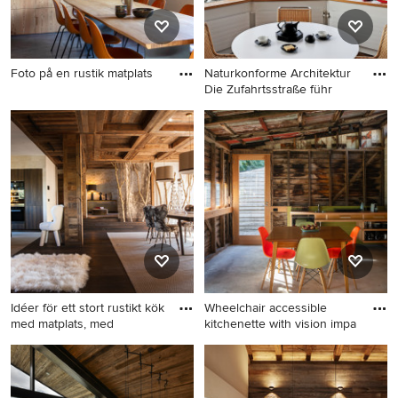
Foto på en rustik matplats
Naturkonforme Architektur
Die Zufahrtsstraße führ
Foto på en rustik matplats
Idéer för mellanstora rustika
matplatser med öppen
planlösning, med vita väggar,
mellanmörkt trägolv och
brunt golv
Idéer för ett stort rustikt kök
Wheelchair accessible
med matplats, med
kitchenette with vision impa
Idéer för ett stort rustikt kök
Idéer för rustika matplatser
med matplats, med mörkt
trägolv