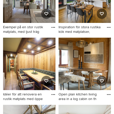
Exempel på en stor rustik
Inspiration för stora rustika
matplats, med ljust träg
kök med matplatser,
Exempel på en stor rustik
Inspiration för stora rustika
matplats, med ljust trägolv
kök med matplatser, med vita
och brunt golv
väggar, mellanmörkt trägolv,
en spiselkrans i trä och brunt
golv
Idéer för att renovera en
Open plan kitchen living
rustik matplats med öppe
area in a log cabin on th
Idéer för att renovera en
Idéer för att renovera en liten
rustik matplats med öppen
rustik matplats med öppen