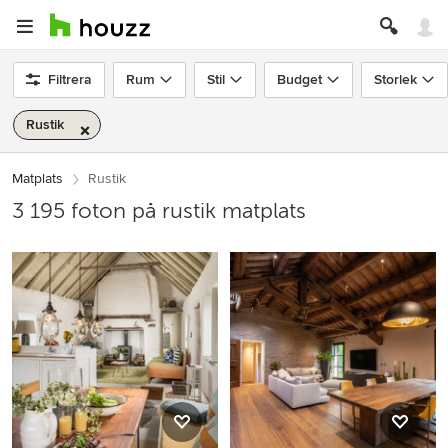
Filtrera
Rum
Stil
Budget
Storlek
Rustik
Matplats
Rustik
3 195 foton på rustik matplats