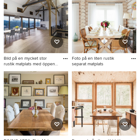
planlösning, med bruna
planlösning, med ljust trägolv
väggar, mellanmörkt trägolv
och brunt golv
Bild på en mycket stor
Foto på en liten rustik
rustik matplats med öppen
separat matplats
p
Bild på en mycket stor rustik
Foto på en liten rustik
matplats med öppen
separat matplats
planlösning, med en
dubbelsidig öppen spis