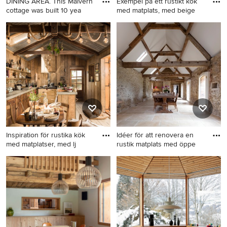
DINING AREA. This Malvern
Exempel på ett rustikt kök
cottage was built 10 yea
med matplats, med beige
Inspiration för en rustik
Exempel på ett rustikt kök
matplats
med matplats, med beige
väggar, ljust trägolv och
beiget golv
Inspiration för rustika kök
Idéer för att renovera en
med matplatser, med lj
rustik matplats med öppe
Inspiration för rustika kök
Idéer för att renovera en
med matplatser, med ljust
rustik matplats med öppen
trägolv
planlösning