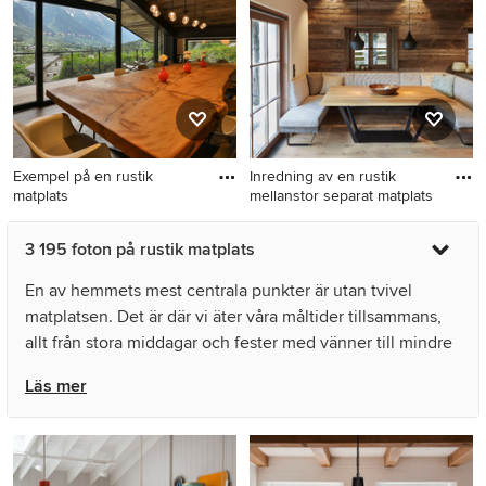
Exempel på en rustik
Inredning av en rustik
matplats
mellanstor separat matplats
Exempel på en rustik
Inredning av en rustik
3 195 foton på rustik matplats
matplats
mellanstor separat matplats,
med mellanmörkt trägolv,
En av hemmets mest centrala punkter är utan tvivel
bruna väggar och brunt golv
matplatsen. Det är där vi äter våra måltider tillsammans,
allt från stora middagar och fester med vänner till mindre
familjemiddagar på vardagen. Vare sig du har din rustika
Läs mer
matplats i ditt kök eller i en separat matsal eller ett rustikt
matrum är inredning något många av oss lägger mycket
både en och två tankar på, från bord och stolar till mindre
rustika detaljer som servetthållare eller underlägg till glas.